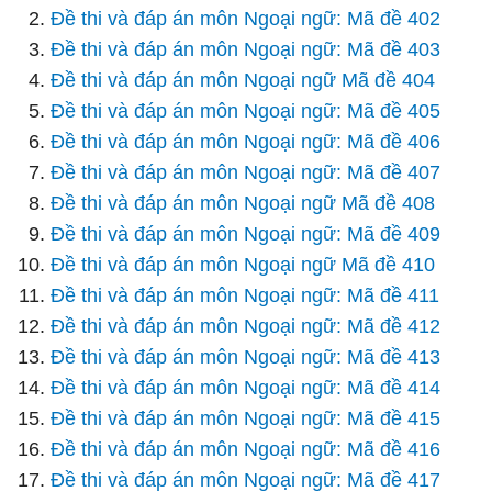
Đề thi và đáp án môn Ngoại ngữ: Mã đề 402
Đề thi và đáp án môn Ngoại ngữ: Mã đề 403
Đề thi và đáp án môn Ngoại ngữ Mã đề 404
Đề thi và đáp án môn Ngoại ngữ: Mã đề 405
Đề thi và đáp án môn Ngoại ngữ: Mã đề 406
Đề thi và đáp án môn Ngoại ngữ: Mã đề 407
Đề thi và đáp án môn Ngoại ngữ Mã đề 408
Đề thi và đáp án môn Ngoại ngữ: Mã đề 409
Đề thi và đáp án môn Ngoại ngữ Mã đề 410
Đề thi và đáp án môn Ngoại ngữ: Mã đề 411
Đề thi và đáp án môn Ngoại ngữ: Mã đề 412
Đề thi và đáp án môn Ngoại ngữ: Mã đề 413
Đề thi và đáp án môn Ngoại ngữ: Mã đề 414
Đề thi và đáp án môn Ngoại ngữ: Mã đề 415
Đề thi và đáp án môn Ngoại ngữ: Mã đề 416
Đề thi và đáp án môn Ngoại ngữ: Mã đề 417