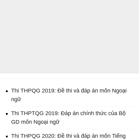
Thi THPQG 2019: Đề thi và đáp án môn Ngoại
ngữ
Thi THPTQG 2019: Đáp án chính thức của Bộ
GD môn Ngoại ngữ
Thi THPQG 2020: Đề thi và đáp án môn Tiếng