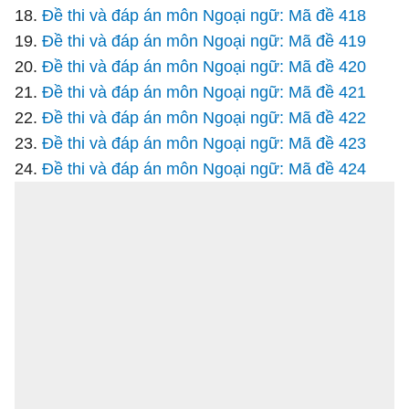
Đề thi và đáp án môn Ngoại ngữ: Mã đề 418
Đề thi và đáp án môn Ngoại ngữ: Mã đề 419
Đề thi và đáp án môn Ngoại ngữ: Mã đề 420
Đề thi và đáp án môn Ngoại ngữ: Mã đề 421
Đề thi và đáp án môn Ngoại ngữ: Mã đề 422
Đề thi và đáp án môn Ngoại ngữ: Mã đề 423
Đề thi và đáp án môn Ngoại ngữ: Mã đề 424