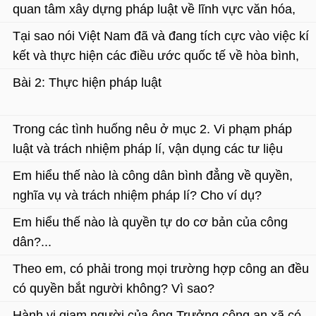
em về việc này.
quan tâm xây dựng pháp luật về lĩnh vực văn hóa,
xã hội?
Tại sao nói Việt Nam đã và đang tích cực vào việc kí
kết và thực hiện các điều ước quốc tế về hòa bình,
hữu nghị và hợp tác với các nước trong khu vực và
Bài 2: Thực hiện pháp luật
trên thế giới?
Trong các tình huống nêu ở mục 2. Vi phạm pháp
luật và trách nhiệm pháp lí, vận dụng các tư liệu
trong bài, em hãy phân tích các vi phạm của bạn A
Em hiểu thế nào là công dân bình đẳng về quyền,
và vi phạm của bố bạn A. Với các vi phạm của mỗi
nghĩa vụ và trách nhiệm pháp lí? Cho ví dụ?
người, theo em họ phải chịu trách nhiệm pháp lý
Em hiểu thế nào là quyền tự do cơ bản của công
nào?
dân?...
Theo em, có phải trong mọi trường hợp công an đều
có quyền bắt người không? Vì sao?
Hành vi giam người của ông Trưởng công an xã có