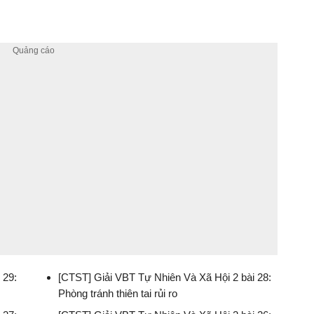
 29:
[CTST] Giải VBT Tự Nhiên Và Xã Hội 2 bài 28:
Phòng tránh thiên tai rủi ro