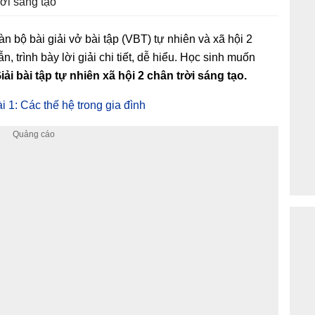
rời sáng tạo
àn bộ bài giải vở bài tập (VBT) tự nhiên và xã hội 2
 trình bày lời giải chi tiết, dễ hiểu. Học sinh muốn
iải bài tập tự nhiên xã hội 2 chân trời sáng tạo.
 1: Các thế hệ trong gia đình