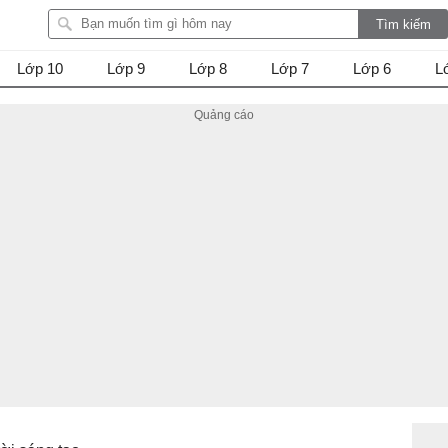
Lớp 10
Lớp 9
Lớp 8
Lớp 7
Lớp 6
L