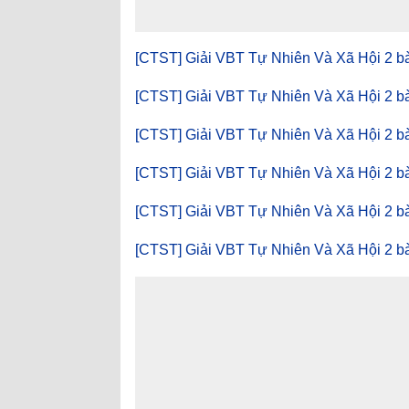
[CTST] Giải VBT Tự Nhiên Và Xã Hội 2 bài
[CTST] Giải VBT Tự Nhiên Và Xã Hội 2 bà
[CTST] Giải VBT Tự Nhiên Và Xã Hội 2 bài
[CTST] Giải VBT Tự Nhiên Và Xã Hội 2 bài
[CTST] Giải VBT Tự Nhiên Và Xã Hội 2 bà
[CTST] Giải VBT Tự Nhiên Và Xã Hội 2 bà