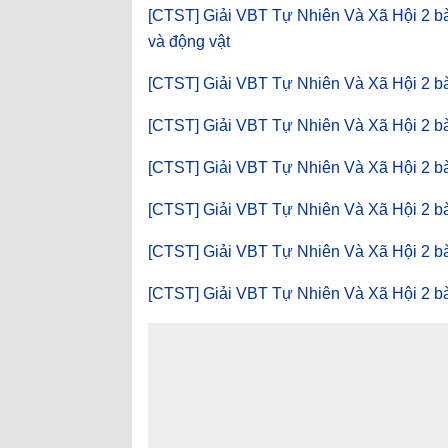
[CTST] Giải VBT Tự Nhiên Và Xã Hội 2 bài
và động vật
[CTST] Giải VBT Tự Nhiên Và Xã Hội 2 bài
[CTST] Giải VBT Tự Nhiên Và Xã Hội 2 b
[CTST] Giải VBT Tự Nhiên Và Xã Hội 2 bà
[CTST] Giải VBT Tự Nhiên Và Xã Hội 2 b
[CTST] Giải VBT Tự Nhiên Và Xã Hội 2 bà
[CTST] Giải VBT Tự Nhiên Và Xã Hội 2 bài