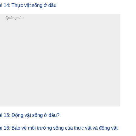
i 14: Thực vật sống ở đâu
i 15: Động vật sống ở đâu?
 16: Bảo vệ môi trường sống của thực vật và động vật