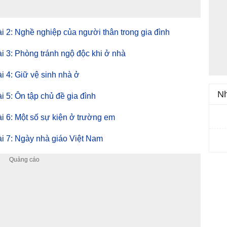
 2: Nghề nghiệp của người thân trong gia đình
i 3: Phòng tránh ngộ độc khi ở nhà
 4: Giữ vệ sinh nhà ở
Nh
 5: Ôn tập chủ đề gia đình
i 6: Một số sự kiện ở trường em
i 7: Ngày nhà giáo Việt Nam