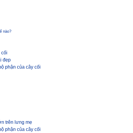
hế nào?
 cối
i đẹp
bộ phận của cây cối
ớn trên lưng mẹ
bộ phận của cây cối