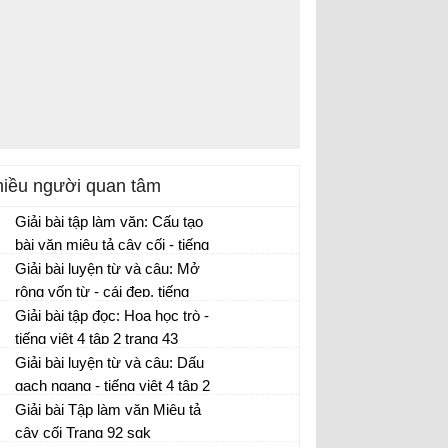
iều người quan tâm
Giải bài tập làm văn: Cấu tạo
bài văn miêu tả cây cối - tiếng
việt 4 tập 2 trang 30
Giải bài luyện từ và câu: Mở
rộng vốn từ - cái đẹp, tiếng
việt 4 tập 2 trang 40
Giải bài tập đọc: Hoa học trò -
tiếng việt 4 tập 2 trang 43
Giải bài luyện từ và câu: Dấu
gạch ngang - tiếng việt 4 tập 2
trang 45
Giải bài Tập làm văn Miêu tả
cây cối Trang 92 sgk