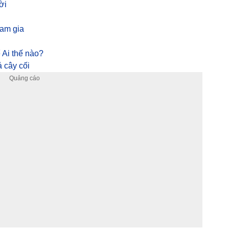
ời
am gia
 Ai thế nào?
ả cây cối