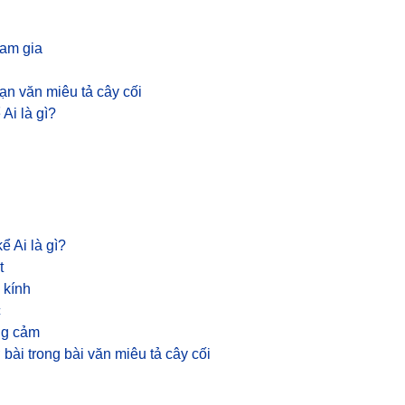
am gia
ạn văn miêu tả cây cối
Ai là gì?
ể Ai là gì?
t
 kính
c
ng cảm
ài trong bài văn miêu tả cây cối