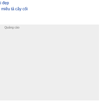
i đẹp
 miêu tả cây cối