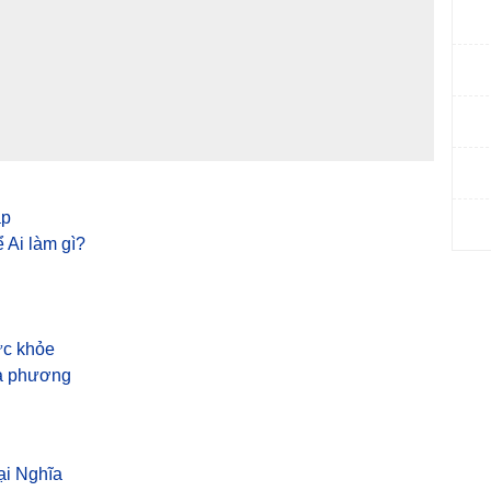
ạp
 Ai làm gì?
ức khỏe
ịa phương
ại Nghĩa