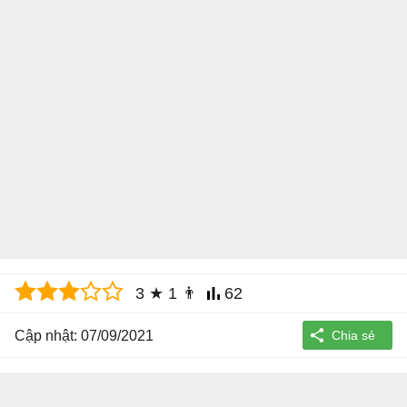
3
★
1
👨
62
Cập nhật: 07/09/2021