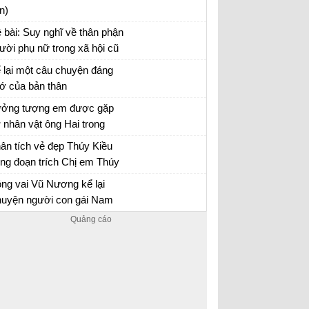
ời lúc sang thu
n)
 bài: Suy nghĩ về thân phận
ười phụ nữ trong xã hội cũ
a nhân vật Vũ Nương ở
 lại một câu chuyện đáng
uyện người con gái Nam
ớ của bản thân
ơng của Nguyễn Dữ.
 lại một câu chuyện đáng nhớ của bản thân
ởng tượng em được gặp
ong đó có sử dụng các yếu tố nghị luận và
 nhân vật ông Hai trong
êu tả nội tâm
uyện ngắn "Làng" của nhà
ởng tượng gặp gỡ và trò chuyện với ông Hai
ân tích vẻ đẹp Thúy Kiều
n Kim Lân và trò chuyện
ong đoạn trích Chị em Thúy
ng ông về những ngày
ều
ân tích vẻ đẹp và tài hoa của Thúy Kiều
ng vai Vũ Nương kể lại
áng đi tản cư
uyện người con gái Nam
ương
 lại Chuyện người con gái Nam Xương bằng
i của nhân vật Vũ Nương