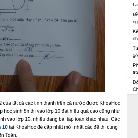
tr
Lâ
Đề
ng
qu
Kể
Ch
nh
Xư
Kể
Tư
tr
gỡ
mi
tr
Tư
Ph
vă
tr
cù
Ki
Ph
Đó
th
Ch
X
Kể
 của tất cả các tỉnh thành trên cả nước được KhoaHoc
lờ
p học sinh ôn thi vào lớp 10 đạt hiệu quả cao cũng như
inh vào lớp 10, nhiều dạng bài tập toán khác nhau. Các
n 10
tại KhoaHoc để cập nhật mới nhất các đề thi cùng
ôn Toán.