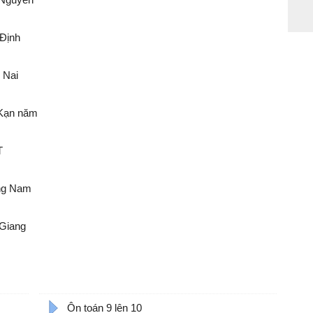
m 2022
 Định
2022
 Nai
022
 Kạn năm
22
T
022
ảng Nam
m 2022
 Giang
 2022
Ôn toán 9 lên 10