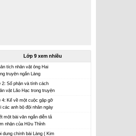
Lớp 9 xem nhiều
ân tích nhân vật ông Hai
ong truyện ngắn Làng
ân tích nhân vật ông Hai hay nhất
 2: Số phận và tính cách
ân vật Lão Hạc trong truyện
ắn Lão Hạc của Nam Cao.
 4: Kể về một cuộc gặp gỡ
i các anh bộ đội nhân ngày
ành lập Quân đội nhân dân
ết một bài văn ngắn diễn tả
ệt Nam (22-12)...
m nhận của Hữu Thỉnh
ước sự biến chuyển của đất
m nhận bài thơ Sang thu của Hữu Thỉnh
i dung chính bài Làng ( Kim