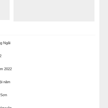
ng Ngãi
g Ngãi
2
ăm 2022
Nội năm
ội năm
g Sơn
 Sơn năm
i Nguyên