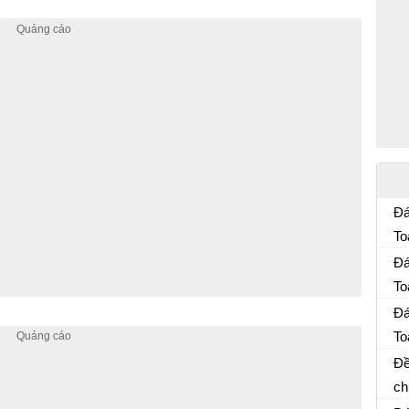
Đá
To
Đề
Đá
20
To
Đề
Đá
20
To
Đề
Đề
20
ch
Đề