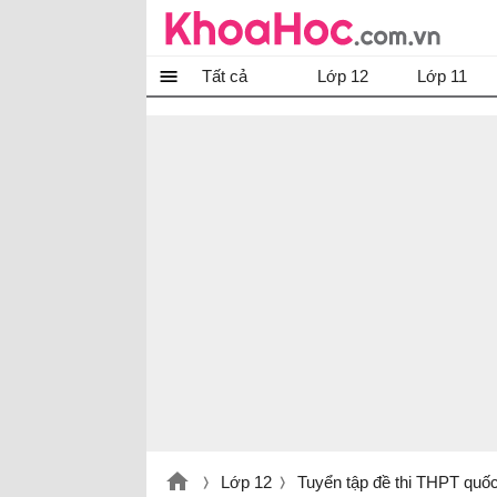
Tất cả
Lớp 12
Lớp 11
Lớp 12
Tuyển tập đề thi THPT quố