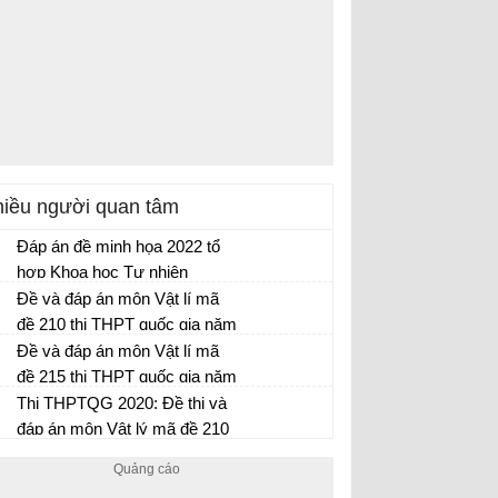
iều người quan tâm
Đáp án đề minh họa 2022 tổ
hợp Khoa học Tự nhiên
Đề minh họa 2022 tổ hợp Khoa học Tự
Đề và đáp án môn Vật lí mã
nhiên
đề 210 thi THPT quốc gia năm
2017 đáp án của bộ GD-ĐT
Đề và đáp án môn Vật lí mã
đề 215 thi THPT quốc gia năm
2017 đáp án của bộ GD-ĐT
Thi THPTQG 2020: Đề thi và
đáp án môn Vật lý mã đề 210