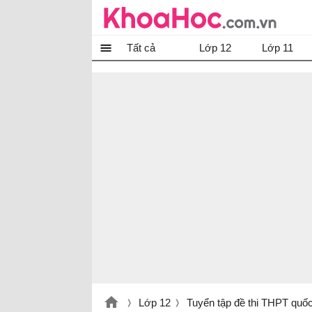
Tất cả
Lớp 12
Lớp 11
Lớp 12
Tuyển tập đề thi THPT quố