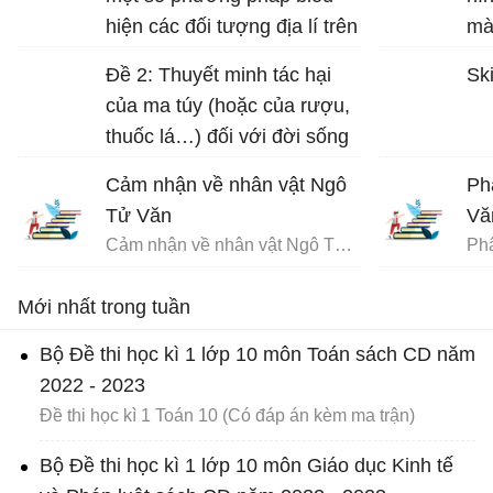
hiện các đối tượng địa lí trên
mà
bản đồ Địa lí 10 trang 17
Đề 2: Thuyết minh tác hại
Ski
của ma túy (hoặc của rượu,
thuốc lá…) đối với đời sống
con người.
Cảm nhận về nhân vật Ngô
Ph
Tử Văn
Vă
Cảm nhận về nhân vật Ngô Tử Văn trong bài Chuyện chức phán sự đền Tản Viên
Mới nhất trong tuần
Bộ Đề thi học kì 1 lớp 10 môn Toán sách CD năm
2022 - 2023
Đề thi học kì 1 Toán 10 (Có đáp án kèm ma trận)
Bộ Đề thi học kì 1 lớp 10 môn Giáo dục Kinh tế