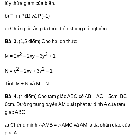
lũy thừa giảm của biến.
b) Tính P(1) và P(–1)
c) Chứng tỏ rằng đa thức trên không có nghiệm.
Bài 3.
(1,5 điểm) Cho hai đa thức:
2
2
M = 2x
– 2xy – 3y
+ 1
2
2
N = x
– 2xy + 3y
– 1
Tính M + N và M – N.
Bài 4.
(4 điểm) Cho tam giác ABC có AB = AC = 5cm, BC =
6cm. Đường trung tuyến AM xuất phát từ đỉnh A của tam
giác ABC.
a) Chứng minh △AMB = △AMC và AM là tia phân giác của
góc A.