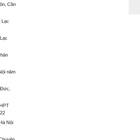
ôn, Cần
n Lạc
 Lạc
Nhân
 Nội năm
 Đức,
THPT
022
 Hà Nội
 Chuyên