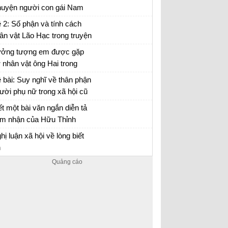
uyện người con gái Nam
ương
 lại Chuyện người con gái Nam Xương bằng
 2: Số phận và tính cách
i của nhân vật Vũ Nương
ân vật Lão Hạc trong truyện
ắn Lão Hạc của Nam Cao.
ởng tượng em được gặp
 nhân vật ông Hai trong
uyện ngắn "Làng" của nhà
ởng tượng gặp gỡ và trò chuyện với ông Hai
 bài: Suy nghĩ về thân phận
n Kim Lân và trò chuyện
ười phụ nữ trong xã hội cũ
ng ông về những ngày
a nhân vật Vũ Nương ở
ết một bài văn ngắn diễn tả
áng đi tản cư
uyện người con gái Nam
m nhận của Hữu Thỉnh
ơng của Nguyễn Dữ.
ước sự biến chuyển của đất
m nhận bài thơ Sang thu của Hữu Thỉnh
hị luận xã hội về lòng biết
ời lúc sang thu
n
n ý + Bài nghị luận xã hội về lòng biết ơn