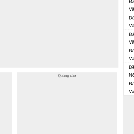
Đá
20
Vă
Đề
Đá
20
Vă
Đề
Đá
20
Vă
Đề
Đá
nă
Vă
Đề
Đề
20
Nộ
Đề
Đá
Vă
Đề