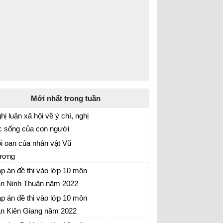
Mới nhất trong tuần
hị luận xã hội về ý chí, nghị
c sống của con người
 hãy viết một bài văn (khoảng 1 trang giấy
i oan của nhân vật Vũ
i) trình bày suy nghĩ về ý chí, nghị lực sống
ương
a con người
i oan khuất và cái chết của Vũ Nương trong
p án đề thi vào lớp 10 môn
uyện người con gái Nam Xương
n Ninh Thuận năm 2022
 thi môn Ngữ văn vào lớp 10 Ninh Thuận
p án đề thi vào lớp 10 môn
m 2022
n Kiên Giang năm 2022
 thi môn Ngữ văn vào lớp 10 Kiên Giang năm