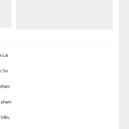
a Lai
n Sư
 phạm
ư phạm
Viễn,