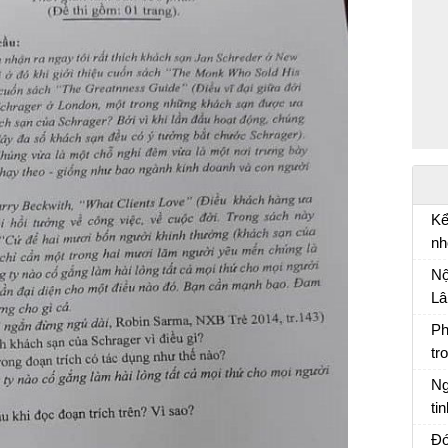
Kể
nh
Kể
Nộ
tr
Lâ
mi
Ph
tr
Ph
Ng
ti
Ng
Đó