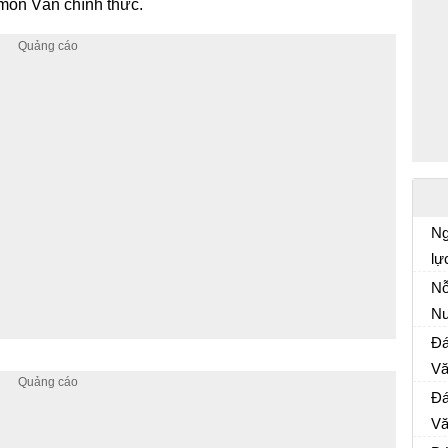
 môn Văn chính thức.
Ng
lự
Em
Nỗ
th
N
củ
Nỗ
Đá
Ch
Vă
Đề
Đá
nă
Vă
Đề