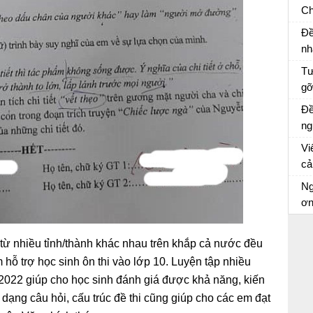
Ch
X
Kể
Đề
lờ
nh
ng
Tư
gỡ
tr
Tư
Đề
vă
ng
cù
qu
Vi
th
Ch
cả
Xư
tr
Cả
Ng
tr
ơ
Dà
từ nhiều tỉnh/thành khác nhau trên khắp cả nước đều
ỗ trợ học sinh ôn thi vào lớp 10. Luyện tập nhiều
2022 giúp cho học sinh đánh giá được khả năng, kiến
dạng câu hỏi, cấu trúc đề thi cũng giúp cho các em đạt