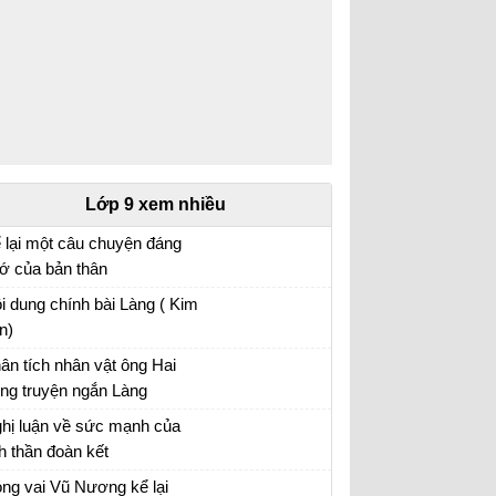
Lớp 9 xem nhiều
 lại một câu chuyện đáng
ớ của bản thân
 lại một câu chuyện đáng nhớ của bản thân
i dung chính bài Làng ( Kim
ong đó có sử dụng các yếu tố nghị luận và
n)
êu tả nội tâm
ân tích nhân vật ông Hai
ong truyện ngắn Làng
ân tích nhân vật ông Hai hay nhất
hị luận về sức mạnh của
nh thần đoàn kết
hị luận về tinh thần đoàn kết
ng vai Vũ Nương kể lại