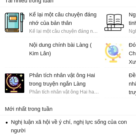
Tải nhiều trong tuần
Kể lại một câu chuyện đáng
Ng
nhớ của bản thân
tin
Kể lại một câu chuyện đáng nhớ của bản thân trong đó có sử dụng các yếu tố nghị luận và miêu tả nội tâm
Ngh
Nội dung chính bài Làng (
Đó
Kim Lân)
Ch
Xư
Phân tích nhân vật ông Hai
Đề
trong truyện ngắn Làng
nh
Phân tích nhân vật ông Hai hay nhất
tr
Na
Mới nhất trong tuần
Nghị luận xã hội về ý chí, nghị lực sống của con
người