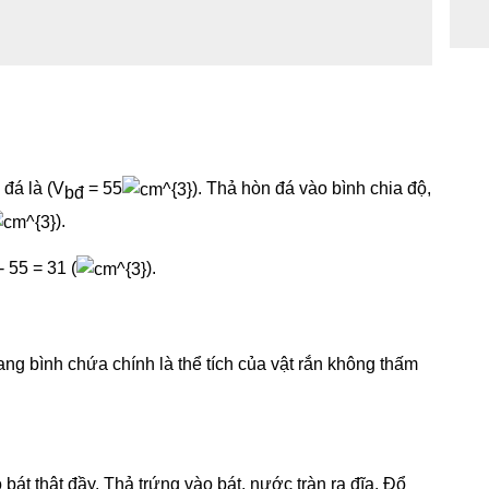
 đá là (V
= 55
). Thả hòn đá vào bình chia độ,
bđ
).
- 55 = 31 (
).
ang bình chứa chính là thể tích của vật rắn không thấm
 bát thật đầy. Thả trứng vào bát, nước tràn ra đĩa. Đổ