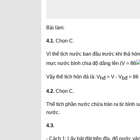
Bài làm:
4.1.
Chọn C.
Vì thể tích nước ban đầu trước khi thả hòn
mực nước bình chia độ dâng lên (V = 86
Vậy thể tích hòn đá là: V
= V - V
= 86 
hđ
bđ
4.2.
Chọn C.
Thể tích phần nước chứa tràn ra từ bình s
nước.
4.3.
- Cách 1: Lấy bát đặt trên đĩa, đổ nước vào