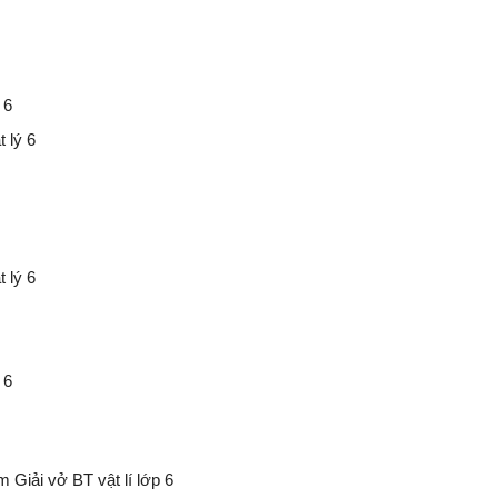
 6
 lý 6
 lý 6
 6
 Giải vở BT vật lí lớp 6