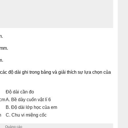
m.
1mm.
m.
ác độ dài ghi trong bảng và giải thích sự lựa chọn của
Độ dài cần đo
1cm
A. Bề dày cuốn vật lí 6
B. Độ dài lớp học của em
m
C. Chu vi miệng cốc