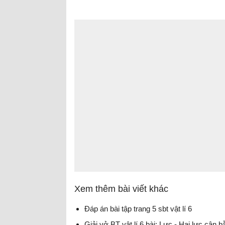
Xem thêm bài viết khác
Đáp án bài tập trang 5 sbt vật lí 6
Giải vở BT vật lí 6 bài: Lực - Hai lực cân b