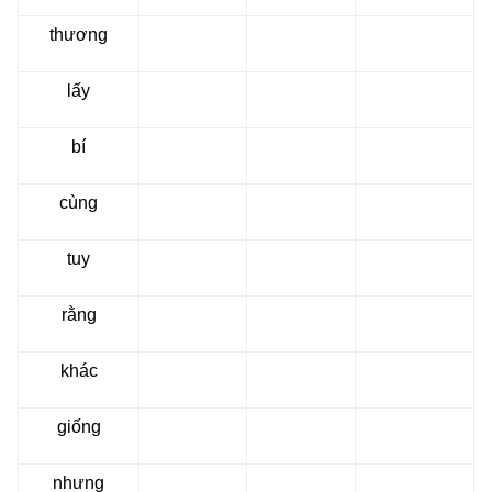
thương
lấy
bí
cùng
tuy
rằng
khác
giống
nhưng