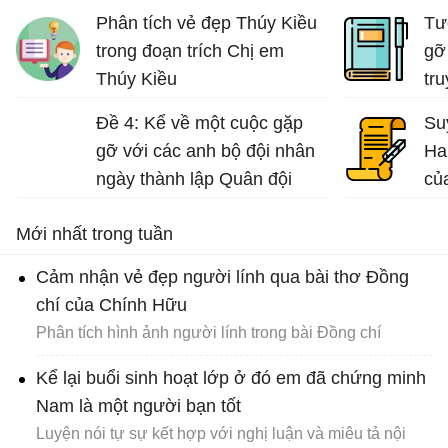
Na
Phân tích vẻ đẹp Thúy Kiều
Tư
trong đoạn trích Chị em
gỡ
Thúy Kiều
tr
Phân tích vẻ đẹp và tài hoa của Thúy Kiều
vă
Đề 4: Kể về một cuộc gặp
Su
cù
gỡ với các anh bộ đội nhân
Ha
thá
ngày thành lập Quân đội
củ
nhân dân Việt Nam (22-12)...
Mới nhất trong tuần
Cảm nhận vẻ đẹp người lính qua bài thơ Đồng
chí của Chính Hữu
Phân tích hình ảnh người lính trong bài Đồng chí
Kể lại buổi sinh hoạt lớp ở đó em đã chứng minh
Nam là một người bạn tốt
Luyện nói tự sự kết hợp với nghị luận và miêu tả nội