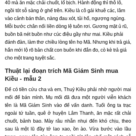
40 mà ăn mặc chải chuốt, lố bịch. Hành động thì thô lỗ,
ngồi tót sỗ sàng ở ghế trên. Kiều là cô gái khuê các, lâm
vào cảnh bán thân, nàng đau xót, tủi hổ, ngượng ngùng.
Mỗi bước chân nối liền dòng lệ tuôn rơi. Gương mặt ủ rũ,
buồn bã nét buồn như cúc điệu gầy như mai. Kiều phải
đánh đàn, làm thơ chiều lòng tên họ Mã. Nhưng khi trả giá,
hắn mới lộ rõ bản chất con buôn khi đắn đo, cò kè trả giá
cho một trang tuyệt sắc.
Thuật lại đoạn trích Mã Giám Sinh mua
Kiều - mẫu 2
Để có tiền cứu cha và em, Thuý Kiều phải nhờ người mai
mối để bán mình. Mụ mối đã đưa một người viễn khách
tên là Mã Giám Sinh vào để vấn danh. Tuổi ông ta trạc
ngoài tứ tuần, quê ở huyện Lâm Thanh, ăn mặc rất chải
chuốt, bảnh bao. Mày râu nhẵn nhụi đến khó chịu, theo
sau là một lũ đầy tớ lao xao, ồn ào. Vừa bước vào lầu