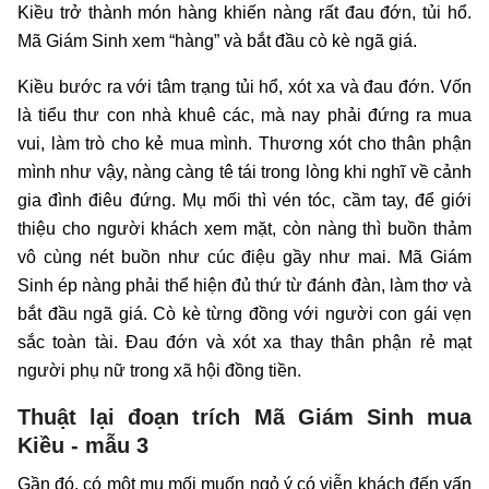
Kiều trở thành món hàng khiến nàng rất đau đớn, tủi hổ.
Mã Giám Sinh xem “hàng” và bắt đầu cò kè ngã giá.
Kiều bước ra với tâm trạng tủi hổ, xót xa và đau đớn. Vốn
là tiểu thư con nhà khuê các, mà nay phải đứng ra mua
vui, làm trò cho kẻ mua mình. Thương xót cho thân phận
mình như vậy, nàng càng tê tái trong lòng khi nghĩ về cảnh
gia đình điêu đứng. Mụ mối thì vén tóc, cầm tay, để giới
thiệu cho người khách xem mặt, còn nàng thì buồn thảm
vô cùng nét buồn như cúc điệu gầy như mai. Mã Giám
Sinh ép nàng phải thể hiện đủ thứ từ đánh đàn, làm thơ và
bắt đầu ngã giá. Cò kè từng đồng với người con gái vẹn
sắc toàn tài. Đau đớn và xót xa thay thân phận rẻ mạt
người phụ nữ trong xã hội đồng tiền.
Thuật lại đoạn trích Mã Giám Sinh mua
Kiều - mẫu 3
Gần đó, có một mụ mối muốn ngỏ ý có viễn khách đến vấn