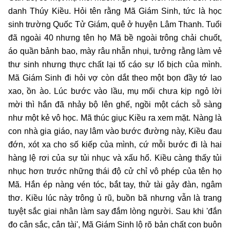
danh Thúy Kiều. Hỏi tên rằng Mã Giám Sinh, tức là học
sinh trường Quốc Tử Giám, quê ở huyện Lâm Thanh. Tuổi
đã ngoài 40 nhưng tên họ Mã bề ngoài trông chải chuốt,
áo quần bảnh bao, mày râu nhẵn nhụi, tưởng rằng làm vẻ
thư sinh nhưng thực chất lại tố cáo sự lố bịch của mình.
Mã Giám Sinh đi hỏi vợ còn dắt theo một bọn đầy tớ lao
xao, ồn ào. Lúc bước vào lầu, mụ mối chưa kịp ngỏ lời
mời thì hắn đã nhảy bộ lên ghế, ngồi một cách sỗ sàng
như một kẻ vô học. Mã thúc giục Kiều ra xem mặt. Nàng là
con nhà gia giáo, nay lâm vào bước đường này, Kiều đau
đớn, xót xa cho số kiếp của mình, cứ mỗi bước đi là hai
hàng lệ rơi của sự tủi nhục và xấu hổ. Kiều càng thấy tủi
nhục hơn trước những thái độ cử chỉ vô phép của tên họ
Mã. Hắn ép nàng vén tóc, bắt tay, thử tài gảy đàn, ngâm
thơ. Kiều lúc này trông ủ rũ, buồn bã nhưng vẫn là trang
tuyệt sắc giai nhân làm say đắm lòng người. Sau khi 'đắn
đo cân sắc, cân tài', Mã Giám Sinh lộ rõ bản chất con buôn