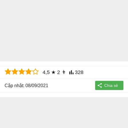
4,5
★
2
👨
328
Cập nhật: 08/09/2021