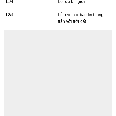
11/4
Lễ rửa khí giới
12/4
Lễ rước cờ báo tin thắng
trận với trời đất