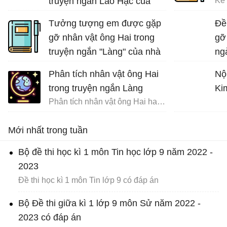
truyện ngắn Lão Hạc của
Nam Cao.
Tưởng tượng em được gặp
Đề
gỡ nhân vật ông Hai trong
gỡ
truyện ngắn "Làng" của nhà
ng
văn Kim Lân và trò chuyện
nh
Phân tích nhân vật ông Hai
Nộ
cùng ông về những ngày
trong truyện ngắn Làng
Ki
tháng đi tản cư
Phân tích nhân vật ông Hai hay nhất
Tưởng tượng gặp gỡ và trò chuyện với ông Hai
Mới nhất trong tuần
Bộ đề thi học kì 1 môn Tin học lớp 9 năm 2022 -
2023
Đề thi học kì 1 môn Tin lớp 9 có đáp án
Bộ Đề thi giữa kì 1 lớp 9 môn Sử năm 2022 -
2023 có đáp án