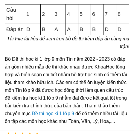
Câu
1
2
3
4
5
6
7
8
hỏi
Đáp án
D
B
A
A
B
B
D
D
Tải File tài liệu để xem trọn bộ đề thi kèm đáp án cùng ma
trận!
Bộ Đề thi học kì 1 lớp 9 môn Tin năm 2022 - 2023 có đáp
án gồm nhiều mẫu đề thi khác nhau được KhoaHoc tổng
hợp và biên soạn chi tiết nhằm hỗ trợ học sinh có thêm tài
liệu tham khảo hữu ích. Các em có thể ôn luyện kiến thức
môn Tin lớp 9 đã được học đồng thời làm quen cấu trúc
đề kiểm tra học kì 1 lớp 9 nhằm đạt được kết quả tốt trong
bài kiểm tra chính thức của bản thân. Tham khảo thêm
chuyên mục
Đề thi học kì 1 lớp 9
để có thêm nhiều tài liệu
ôn tập các môn học khác như Toán, Văn, Lý, Hóa,....