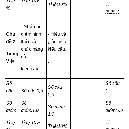
Tỉ lệ
Tỉ lệ:10%
Tỉ lệ:10%
Tỉ
%
lệ:20%
- Nhớ đặc
Chủ
điểm hình
- Hiểu và
đề 2
thức và
giải thích
chức năng
kiểu câu.
Tiếng
của
Việt
.
kiểu câu
Số
Số câu
Số câu
câu
Số câu 0,5
1
0,5
Số
Số
Số
Số điểm
điểm
điểm:1.0
điểm:2.0
1.0
Tỉ lệ
Tỉ lệ:10%
Tỉ
Tỉ lệ:10%