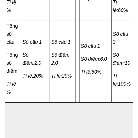
Tỉ lệ
Tỉ
%
lệ:60%
Tổng
số
Số câu
câu
Số câu 1
Số câu 1
3
Số câu 1
Tổng
Số
Số điểm
Số
Số điểm:6.0
số
điểm:2.0
2.0
điểm:10
điểm
Tỉ lệ:60%
Tỉ lệ:20%
Tỉ lệ:20%
Tỉ
Tỉ lệ
lệ:100%
%