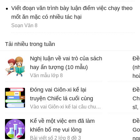
Viết đoạn văn trình bày luận điểm việc chạy theo
mốt ăn mặc có nhiều tác hại
Soạn Văn 8
Tải nhiều trong tuần
Nghị luận về vai trò của sách
Đề 
hay ấn tượng (10 mẫu)
(n
Văn mẫu lớp 8
ho
chu
Đóng vai Giôn-xi kể lại
Đề
truyện Chiếc lá cuối cùng
Ch
Vào vai Giôn-xi kể lại câu chuyện Chiếc lá cuối cùng
sĩ
về 
Kể về một việc em đã làm
Đề
đạ
khiến bố mẹ vui lòng
Go
Bài viết số 2 lớp 8 đề 3
ngu