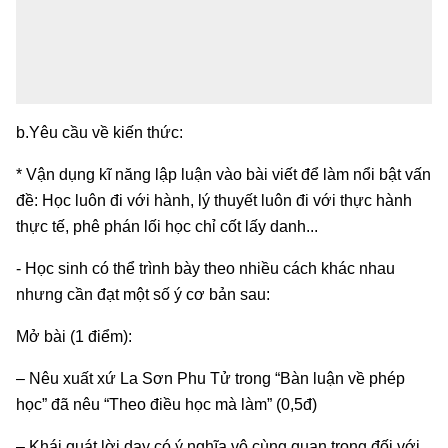
b.Yêu cầu về kiến thức:
* Vận dụng kĩ năng lập luận vào bài viết để làm nổi bật vấn
đề: Học luôn đi với hành, lý thuyết luôn đi với thực hành
thực tế, phê phán lối học chỉ cốt lấy danh...
- Học sinh có thể trình bày theo nhiều cách khác nhau
nhưng cần đạt một số ý cơ bản sau:
Mở bài (1 điểm):
– Nêu xuất xứ La Sơn Phu Tử trong “Bàn luận về phép
học” đã nêu “Theo điều học mà làm” (0,5đ)
– Khái quát lời dạy có ý nghĩa vô cùng quan trọng đối với