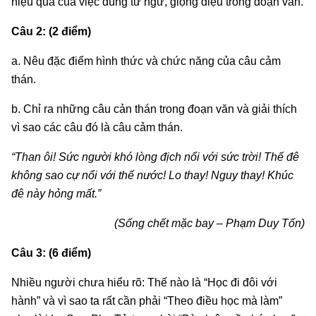
hiệu quả của việc dùng từ ngữ, giọng điệu trong đoạn văn.
Câu 2: (2 điểm)
a. Nêu đặc điểm hình thức và chức năng của câu cảm
thán.
b. Chỉ ra những câu cản thán trong đoạn văn và giải thích
vì sao các câu đó là câu cảm thán.
“Than ôi! Sức người khó lòng địch nổi với sức trời! Thế đê
không sao cự nổi với thế nước! Lo thay! Nguy thay! Khúc
đê này hỏng mất.”
(Sống chết mặc bay – Phạm Duy Tốn)
Câu 3: (6 điểm)
Nhiều người chưa hiểu rõ: Thế nào là “Học đi đôi với
hành” và vì sao ta rất cần phải “Theo điều học mà làm”