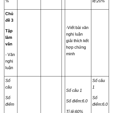
%
lệ:20%
Chủ
đề 3
-Viết bài văn
Tập
nghị luận
làm
giải thích kết
văn
hợp chứng
minh
- Văn
nghị
luận
Số
Số câu
câu
1
Số câu 1
Số
Số
Số điểm:6.0
điểm
điểm:6.0
Tỉ lệ:60%