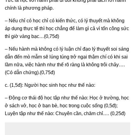
Tức là học với hành phải đi đôi không phải tách rời hành
chính là phương pháp.
– Nếu chỉ có học chỉ có kiến thức, có lý thuyết mà không
áp dụng thực tế thì học chẳng để làm gì cả vì tốn công sức
thì giờ vàng bạc…(0,75đ)
– Nếu hành mà không có lý luận chỉ đạo lý thuyết soi sáng
dẫn đến mò mẫm sẽ lúng túng trở ngại thậm chí có khi sai
lầm nữa, việc hành như thế rõ ràng là không trôi chảy….
(Có dẫn chứng).(0,75đ)
c. (1,5đ): Người học sinh học như thế nào:
– Động cơ thái độ học tập như thế nào: Học ở trường, học
ở sách vở, học ở bạn bè, học trong cuộc sống (0,5đ);
Luyện tập như thế nào: Chuyên cần, chăm chỉ…. (0,25đ)