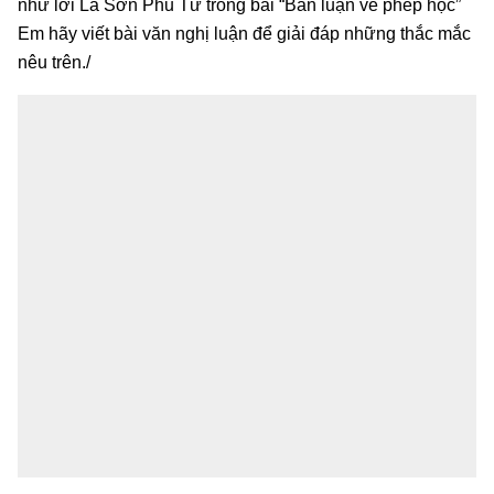
như lời La Sơn Phu Tử trong bài “Bàn luận về phép học”
Em hãy viết bài văn nghị luận để giải đáp những thắc mắc
nêu trên./