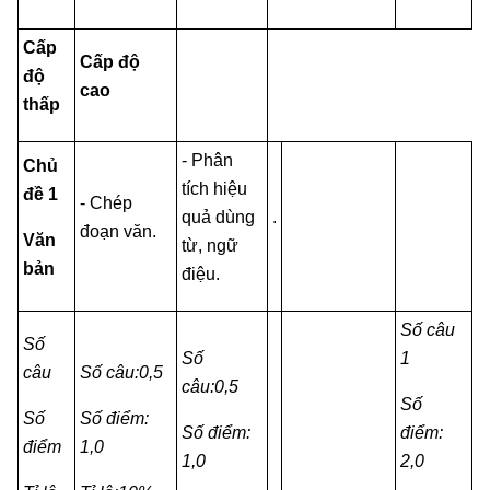
Cấp
Cấp độ
độ
cao
thấp
- Phân
Chủ
tích hiệu
đề 1
- Chép
quả dùng
.
đoạn văn.
Văn
từ, ngữ
bản
điệu.
Số câu
Số
Số
1
câu
Số câu:0,5
câu:0,5
Số
Số
Số điểm:
Số điểm:
điểm:
điểm
1,0
1,0
2,0