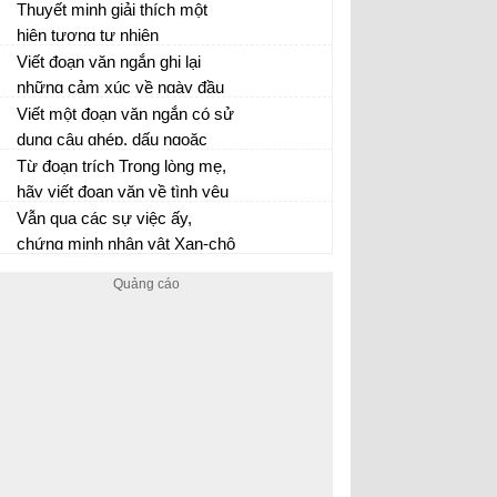
câu đánh giá trong những
Thuyết minh giải thích một
trường hợp khác nhau.
hiện tượng tự nhiên
11 bài Thuyết minh giải thích hiện tượng tự
Viết đoạn văn ngắn ghi lại
nhiên lớp 8
những cảm xúc về ngày đầu
đến trường của em
Viết một đoạn văn ngắn có sử
dụng câu ghép, dấu ngoặc
đơn, dấu ngoặc kép và dấu
Từ đoạn trích Trong lòng mẹ,
hai chấm.
hãy viết đoạn văn về tình yêu
thương của em với mẹ mình
Vẫn qua các sự việc ấy,
chứng minh nhân vật Xan-chô
Pan-xa cũng bộc lộ cả những
mặt tốt lẫn mặt xấu