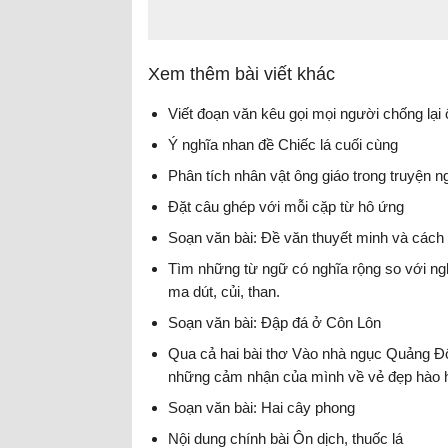
Xem thêm bài viết khác
Viết đoạn văn kêu gọi mọi người chống lại ô
Ý nghĩa nhan đề Chiếc lá cuối cùng
Phân tích nhân vật ông giáo trong truyện 
Đặt câu ghép với mỗi cặp từ hô ứng
Soạn văn bài: Đề văn thuyết minh và cách 
Tìm những từ ngữ có nghĩa rộng so với ngh
ma dút, củi, than.
Soạn văn bài: Đập đá ở Côn Lôn
Qua cả hai bài thơ Vào nhà ngục Quảng Đô
những cảm nhận của mình về vẻ đẹp hào h
mạng đầu thế kỉ XX.
Soạn văn bài: Hai cây phong
Nội dung chính bài Ôn dịch, thuốc lá