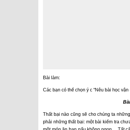
Bài làm:
Các bạn có thể chọn ý c “Nêu bài học vận 
Bài
Thất bại nào cũng sẽ cho chúng ta những 
phải những thất bại: một bài kiểm tra chư
một món ăn bạn nấu không ngon… Tất cả 