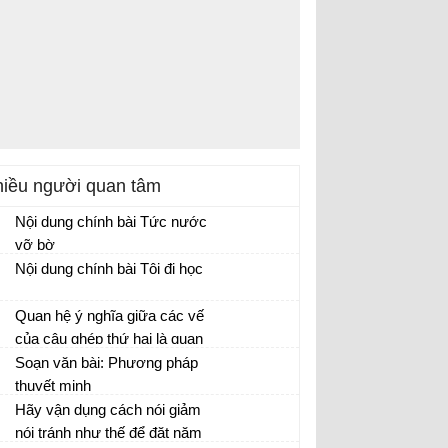
iều người quan tâm
Nội dung chính bài Tức nước
vỡ bờ
Nội dung chính bài Tôi đi học
Quan hệ ý nghĩa giữa các vế
của câu ghép thứ hai là quan
hệ gì? Có nên tách mỗi vế của
Soạn văn bài: Phương pháp
câu thành một câu đơn
thuyết minh
không? Vì sao?
Hãy vận dụng cách nói giảm
nói tránh như thế để đặt năm