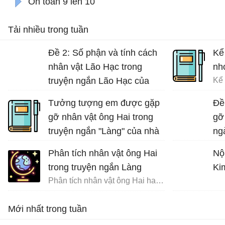
Ôn toán 9 lên 10
Tải nhiều trong tuần
Đề 2: Số phận và tính cách
Kể
nhân vật Lão Hạc trong
nh
truyện ngắn Lão Hạc của
Nam Cao.
Tưởng tượng em được gặp
Đề
gỡ nhân vật ông Hai trong
gỡ
truyện ngắn "Làng" của nhà
ng
văn Kim Lân và trò chuyện
nh
Phân tích nhân vật ông Hai
Nộ
cùng ông về những ngày
trong truyện ngắn Làng
Ki
tháng đi tản cư
Phân tích nhân vật ông Hai hay nhất
Tưởng tượng gặp gỡ và trò chuyện với ông Hai
Mới nhất trong tuần