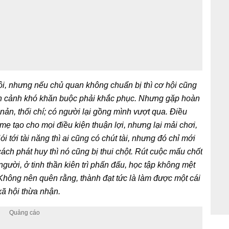
hội, nhưng nếu chủ quan không chuẩn bị thì cơ hội cũng
àn cảnh khó khăn buộc phải khắc phục. Nhưng gặp hoàn
nản, thối chí; có người lại gồng mình vượt qua. Điều
mẹ tạo cho mọi điều kiện thuận lợi, nhưng lại mải chơi,
ói tới tài năng thì ai cũng có chút tài, nhưng đó chỉ mới
ách phát huy thì nó cũng bị thui chột. Rút cuộc mấu chốt
gười, ở tinh thần kiên trì phấn đấu, học tập không mệt
. Không nên quên rằng, thành đạt tức là làm được một cái
xã hội thừa nhận.