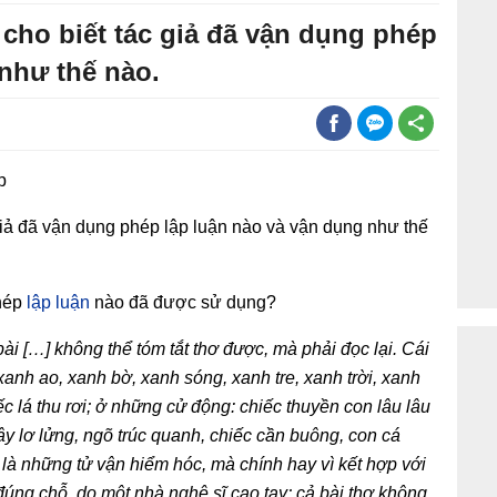
 cho biết tác giả đã vận dụng phép
như thế nào.
p
 giả đã vận dụng phép lập luận nào và vận dụng như thế
phép
lập luận
nào đã được sử dụng?
ài […] không thể tóm tắt thơ được, mà phải đọc lại. Cái
 xanh ao, xanh bờ, xanh sóng, xanh tre, xanh trời, xanh
 lá thu rơi; ở những cử động: chiếc thuyền con lâu lâu
ây lơ lửng, ngõ trúc quanh, chiếc cần buông, con cá
ì là những tử vận hiểm hóc, mà chính hay vì kết hợp với
đúng chỗ, do một nhà nghệ sĩ cao tay; cả bài thơ không