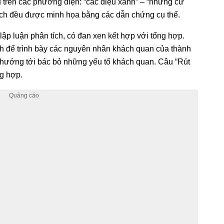
u trên các phương diện: “các điệu xanh” – “những cử
 tích đều được minh họa bằng các dẫn chứng cụ thể.
 lập luận phân tích, có đan xen kết hợp với tổng hợp.
ch để trình bày các nguyên nhân khách quan của thành
u hướng tới bác bỏ những yếu tố khách quan. Câu “Rút
ng hợp.