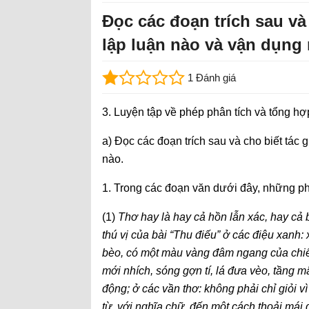
Đọc các đoạn trích sau và
lập luận nào và vận dụng 
1 Đánh giá
3. Luyện tập về phép phân tích và tổng hợ
a) Đọc các đoạn trích sau và cho biết tác
nào.
1. Trong các đoạn văn dưới đây, những 
(1)
Thơ hay là hay cả hồn lẫn xác, hay cả b
thú vị của bài “Thu điếu” ở các điệu xanh:
bèo, có một màu vàng đâm ngang của chiếc
mới nhích, sóng gợn tí, lá đưa vèo, tầng m
động; ở các vần thơ: không phải chỉ giỏi v
từ, với nghĩa chữ, đến một cách thoải mái 