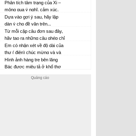
mình rút ra được sau khi học
Phân tích tâm trạng của Xi –
văn bản Rô – bin – xơn ngoài
mông qua ý nghĩ, cảm xúc,
đảo hoang. Trong đoạn văn có
hành động và lời nói của nhân
Dựa vào gợi ý sau, hãy lập
sử dụng cụm danh từ, cụm
vật trong văn bản.
dàn ý cho đề văn trên...
động từ hoặc cụm tính từ.
Từ mỗi cặp câu đơn sau đây,
hãy tạo ra những câu ghép chỉ
các kiểu quan hệ nguyên
Em có nhận xét về độ dài của
nhân, điều kiện, tương phản,
thư ( điện) chúc mừng và và
nhượng bộ
thư (điện) thăm hỏi?
Hình ảnh hàng tre bên lăng
Bác được miêu tả ở khổ thơ
đầu như thế nào? Tác giả đã
làm nổi bật những nét nào của
cây tre?