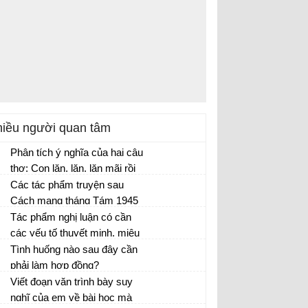
iều người quan tâm
Phân tích ý nghĩa của hai câu
thơ: Con lăn, lăn, lăn mãi rồi
sẽ cười vang vỡ tan vào lòng
Các tác phẩm truyện sau
mẹ. Và không ai trên thế gian
Cách mạng tháng Tám 1945
này biết mẹ con ta ở chốn
trong bảng thống kê trên đã
Tác phẩm nghị luận có cần
nào.
phản ánh được những nét gì
các yếu tố thuyết minh, miêu
về đất nước và con người Việt
tả, tự sự không? Cần ở mức
Tình huống nào sau đây cần
Nam ở giai đoạn đó?
độ nào, vì sao?
phải làm hợp đồng?
Viết đoạn văn trình bày suy
nghĩ của em về bài học mà