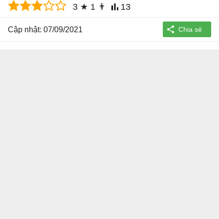
3
★
1
👨
13
Cập nhật: 07/09/2021