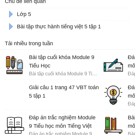
Chủ đề liên quan
Lớp 5
Bài tập thực hành tiếng việt 5 tập 1
Tải nhiều trong tuần
Bài tập cuối khóa Module 9
Đá
Tiểu Học
mô
Bài tập cuối khóa Module 9 Tiểu Học đầy đủ
Giải câu 1 trang 47 VBT toán
Đá
5 tập 1
mô
Đáp án trắc nghiệm Module
Bà
9 Tiểu học môn Tiếng Việt
mô
Đáp án trắc nghiệm Module 9 Tiểu học