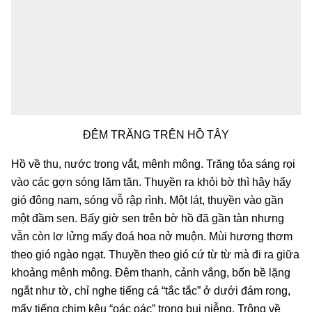
ĐÊM TRĂNG TRÊN HỒ TÂY
Hồ về thu, nước trong vắt, mênh mông. Trăng tỏa sáng rọi
vào các gợn sóng lăm tăn. Thuyền ra khỏi bờ thì hây hẩy
gió đông nam, sóng vỗ rập rình. Một lát, thuyền vào gần
một đầm sen. Bấy giờ sen trên bờ hồ đã gần tàn nhưng
vẫn còn lơ lửng mấy đoá hoa nở muộn. Mùi hương thơm
theo gió ngào ngạt. Thuyền theo gió cứ từ từ mà đi ra giữa
khoảng mênh mông. Đêm thanh, cảnh vắng, bốn bề lặng
ngắt như tờ, chỉ nghe tiếng cá “tắc tắc” ở dưới đám rong,
mấy tiếng chim kêu “oác oác” trong bụi niễng. Trông về