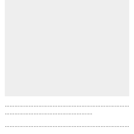
……………………………………………………………………
……………………………………………….
……………………………………………………………………
……………………………………………….