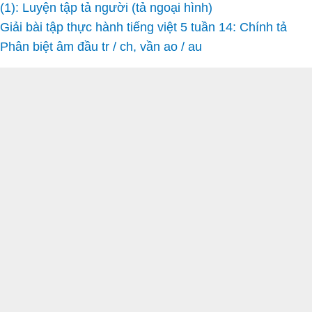
(1): Luyện tập tả người (tả ngoại hình)
Giải bài tập thực hành tiếng việt 5 tuần 14: Chính tả
Phân biệt âm đầu tr / ch, vần ao / au