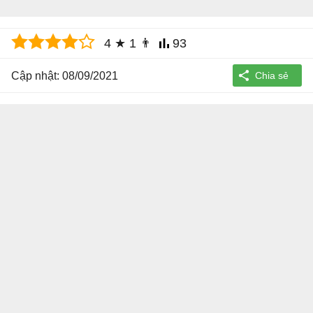
4
★
1
👨
93
Cập nhật: 08/09/2021