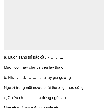
a, Muốn sang thì bắc cầu k………..
Muốn con hay chữ thì yêu lấy thầy.
b, Nh……. đ……….. phủ lấy giá gương
Người trong một nước phải thương nhau cùng.
c, Chiều ch……….. ra đứng ngõ sau
Ngó về quê mẹ ruột đau chín ch..........