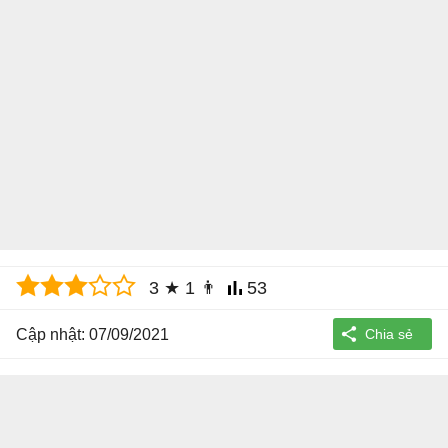
3
★
1
👨
53
Cập nhật: 07/09/2021