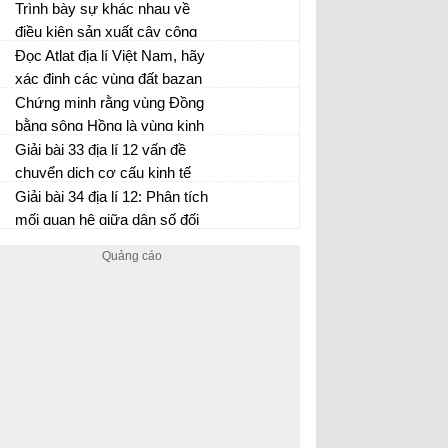
thuận lợi về vị trí địa lí trong
trí dẫn đầu trong phân công
Trình bày sự khác nhau về
phát triển nền kinh tế mở của
lao động giữa các vùng trong
điều kiện sản xuất cây công
vùng?
nước?
nghiệp giữa vùng Trung du và
Đọc Atlat địa lí Việt Nam, hãy
miền núi phía Bắc và vùng
xác định các vùng đất bazan
Đông Nam Bộ?
và đối chiếu với các vùng
Chứng minh rằng vùng Đồng
phân bố cây công nghiệp ở
bằng sông Hồng là vùng kinh
Tây Nguyên?
tế có vai trò quan trọng trong
Giải bài 33 địa lí 12 vấn đề
sự phát triển kinh tế xã hội của
chuyển dịch cơ cấu kinh tế
nước ta?
theo ngành ở Đồng bằng sông
Giải bài 34 địa lí 12: Phân tích
Hồng
mối quan hệ giữa dân số đối
với sản xuất lương thực ở
Đồng bằng sông Hồng