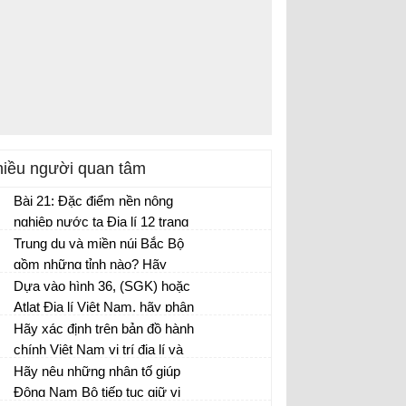
iều người quan tâm
Bài 21: Đặc điểm nền nông
nghiệp nước ta Địa lí 12 trang
88
Trung du và miền núi Bắc Bộ
gồm những tỉnh nào? Hãy
phân tích thế mạnh về tự
Dựa vào hình 36, (SGK) hoặc
nhiên và hiện trạng phát triển
Atlat Địa lí Việt Nam, hãy phân
thủy điện của vùng này?
tích các nguồn tài nguyên để
Hãy xác định trên bản đồ hành
phát triển công nghiệp, hiện
chính Việt Nam vị trí địa lí và
trạng phát triển và phân bố
phạm vi lãnh thổ của vùng
Hãy nêu những nhân tố giúp
công nghiệp trong vùng?
Đông Nam Bộ. Nêu bật những
Đông Nam Bộ tiếp tục giữ vị