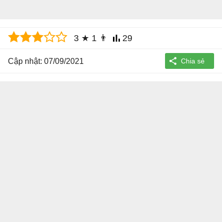
3
★
1
👨
29
Cập nhật: 07/09/2021