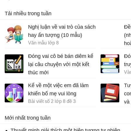
Tải nhiều trong tuần
Nghị luận về vai trò của sách
Đề 
hay ấn tượng (10 mẫu)
(n
Văn mẫu lớp 8
ho
chu
Đóng vai cô bé bán diêm kể
Đón
lại câu chuyện với một kết
tr
thúc mới
Đóng vai cô bé bán diêm kể lại câu chuyện về cuộc đời mình với các kết thúc khác nhau
Kể về một việc em đã làm
Tư
khiến bố mẹ vui lòng
con
Bài viết số 2 lớp 8 đề 3
và
Mới nhất trong tuần
Thuyết minh giải thích một hiện tượng tự nhiên