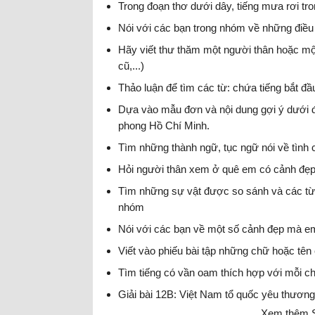
Trong đoạn thơ dưới dây, tiếng mưa rơi t
Nói với các bạn trong nhóm về những điều
Hãy viết thư thăm một người thân hoặc mộ
cũ,...)
Thảo luận để tìm các từ: chứa tiếng bắt đầ
Dựa vào mẫu đơn và nội dung gợi ý dưới đâ
phong Hồ Chí Minh.
Tìm những thành ngữ, tục ngữ nói về tình
Hỏi người thân xem ở quê em có cảnh đẹp g
Tìm những sự vật được so sánh và các từ 
nhóm
Nói với các bạn về một số cảnh đẹp mà em
Viết vào phiếu bài tập những chữ hoặc tên
Tìm tiếng có vần oam thích hợp với mỗi ch
Giải bài 12B: Việt Nam tổ quốc yêu thương
Xem thêm S