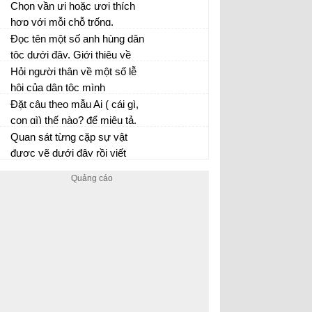
Tây Nguyên bằng lời của một
Chọn vần ưi hoặc ươi thích
nhân vật?
hợp với mỗi chỗ trống.
Đọc tên một số anh hùng dân
tộc dưới đây. Giới thiệu về
một vị anh hùng mà bạn biết
Hỏi người thân về một số lễ
rõ.
hội của dân tộc mình
Đặt câu theo mẫu Ai ( cái gì,
con gì) thế nào? để miêu tả.
Quan sát từng cặp sự vật
được vẽ dưới đây rồi viết
những câu có hình ảnh so
sánh các sự vật trong tranh.