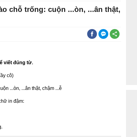
o chỗ trống: cuộn ...òn, ...ân thật,
ể viết đúng từ.
ầy cô)
ộn ...òn, ...ân thật, chậm ...ễ
 chữ in đậm:
.