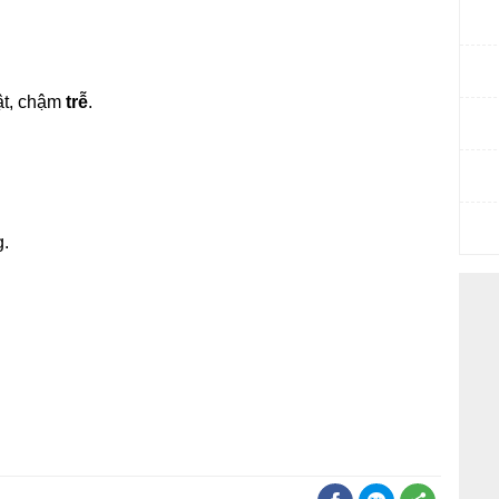
ật, chậm
trễ
.
.