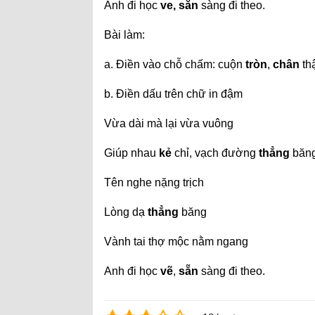
Anh đi học
ve, săn
sàng đi theo.
Bài làm:
a. Điền vào chỗ chấm: cuộn
tròn
,
chân
th
b. Điền dấu trên chữ in đậm
Vừa dài mà lại vừa vuông
Giúp nhau
kẻ
chỉ, vạch đường
thẳng
băng
Tên nghe nặng trịch
Lòng dạ
thẳng
băng
Vành tai thợ mộc nằm ngang
Anh đi học
vẽ
,
sẵn
sàng đi theo.