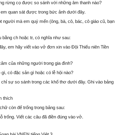
rong rừng cọ được so sánh với những âm thanh nào?
 em quan sát được trong bức ảnh dưới đây.
t người mà em quý mến (ông, bà, cô, bác, cô giáo cũ, bạn
u bằng ch hoặc tr, có nghĩa như sau:
y, em hãy viết vào vở đơn xin vào Đội Thiếu niên Tiền
 cảm của những người trong gia đình?
ì, có đặc sản gì hoặc có lễ hội nào?
chỉ sự so sánh trong các khổ thơ dưới đây. Ghi vào bảng
 thích
 chữ còn để trống trong bảng sau:
ỗ trống. Viết các câu đã điền đúng vào vở.
oạn bài VNEN tiếng Việt 3