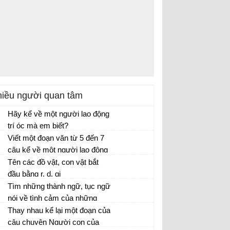
iều người quan tâm
Hãy kể về một người lao động
trí óc mà em biết?
Kể về người lao động trí óc lớp 3
Viết một đoạn văn từ 5 đến 7
câu kể về một người lao động
trí óc mà em biết
Tên các đồ vật, con vật bắt
Kể về một người lao động trí óc mà em
đầu bằng r, d, gi
biết
Soạn VNEN Tiếng Việt 3
Tìm những thành ngữ, tục ngữ
nói về tình cảm của những
người trong gia đình?
Thay nhau kể lại một đoạn của
câu chuyện Người con của