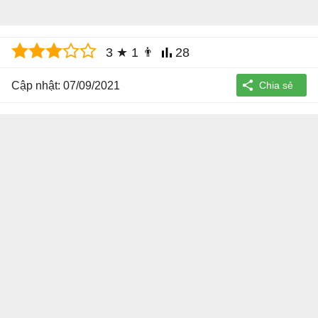
3
★
1
👨
28
Cập nhật: 07/09/2021