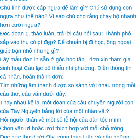
Chú lính được cấp ngựa để làm gì? Chú sử dụng con
ngựa như thế nào? Vì sao chú cho rằng chạy bộ nhanh
hơn cưỡi ngựa?
Đọc đoạn 1, thảo luận, trả lời câu hỏi sau: Thành phố
sắp vào thu có gì đẹp? Để chuẩn bị đi học, ông ngoại
giúp bạn nhỏ những gì?
Lấy mẫu đơn in sẵn ở góc học tập - đơn xin tham gia
sinh hoạt Câu lạc bộ thiếu nhi phường. Điền thông tin
cá nhân, hoàn thành đơn:
Tìm những âm thanh được so sánh với nhau trong mỗi
câu thơ, câu văn dưới đây:
Thay nhau kể lại một đoạn của câu chuyện Người con
của Tây Nguyên bằng lời của một nhân vật?
Hỏi người thân về một số lễ hội của dân tộc mình
Chọn vần ưi hoặc ươi thích hợp với mỗi chỗ trống.
Đọc bức thư dưới đây, cùng thảo luận và nêu những