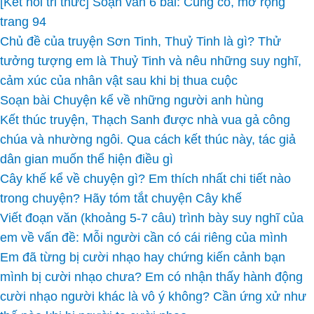
[Kết nối tri thức] Soạn văn 6 bài: Củng cố, mở rộng
trang 94
Chủ đề của truyện Sơn Tinh, Thuỷ Tinh là gì? Thử
tưởng tượng em là Thuỷ Tinh và nêu những suy nghĩ,
cảm xúc của nhân vật sau khi bị thua cuộc
Soạn bài Chuyện kể về những người anh hùng
Kết thúc truyện, Thạch Sanh được nhà vua gả công
chúa và nhường ngôi. Qua cách kết thúc này, tác giả
dân gian muốn thể hiện điều gì
Cây khế kể về chuyện gì? Em thích nhất chi tiết nào
trong chuyện? Hãy tóm tắt chuyện Cây khế
Viết đoạn văn (khoảng 5-7 câu) trình bày suy nghĩ của
em về vấn đề: Mỗi người cần có cái riêng của mình
Em đã từng bị cười nhạo hay chứng kiến cảnh bạn
mình bị cười nhạo chưa? Em có nhận thấy hành động
cười nhạo người khác là vô ý không? Cần ứng xử như