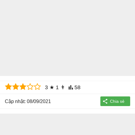
3
★
1
👨
58
Cập nhật: 08/09/2021