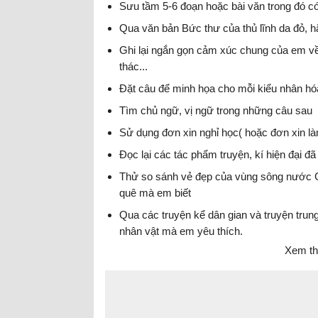
Sưu tầm 5-6 đoạn hoặc bài văn trong đó có
Qua văn bản Bức thư của thủ lĩnh da đỏ, h
Ghi lại ngắn gọn cảm xúc chung của em về
thác...
Đặt câu để minh họa cho mỗi kiểu nhân hóa
Tìm chủ ngữ, vị ngữ trong những câu sau
Sử dụng đơn xin nghỉ học( hoặc đơn xin làm 
Đọc lại các tác phẩm truyện, kí hiện đại đã
Thử so sánh vẻ đẹp của vùng sông nước C
quê mà em biết
Qua các truyện kể dân gian và truyện trun
nhân vật mà em yêu thích.
Xem th