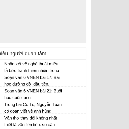
iều người quan tâm
Nhận xét về nghệ thuật miêu
tả bức tranh thiên nhiên trong
văn bản.
Soạn văn 6 VNEN bài 17: Bài
học đường đời đầu tiên.
Soạn văn 6 VNEN bài 21: Buổi
học cuối cùng
Trong bài Cô Tô, Nguyễn Tuân
có đoạn viết về anh hùng
Châu Hòa Mãn như sau:
Vần thơ thay đổi không nhất
thiết là vần liên tiếp, số câu