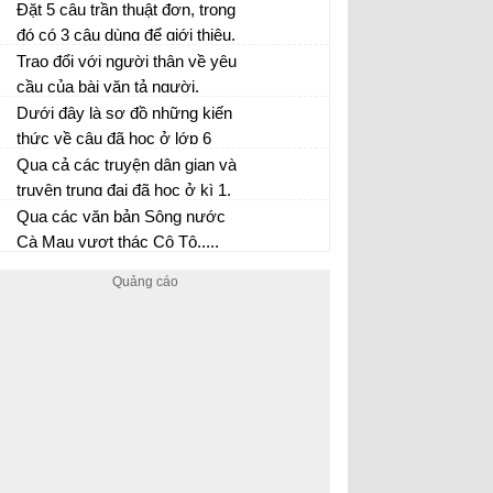
cũng không hạn định. Bài thơ
Đặt 5 câu trần thuật đơn, trong
thường chia khổ, mỗi khổ
đó có 3 câu dùng để giới thiệu,
thường bốn câu, nhưng cũng
tả hoặc kể về một sự việc, sự
Trao đổi với người thân về yêu
có khi hai câu hoặc không chi
vật. 2 câu dùng để nêu ý kiến.
cầu của bài văn tả người.
Dưới đây là sơ đồ những kiến
thức về câu đã học ở lớp 6
của một bạn học sinh. Hãy
Qua cả các truyện dân gian và
nhận xét tìm lỗi và sửa lỗi cho
truyện trung đại đã học ở kì 1,
bạn
hãy viết đoạn văn (khoảng 10-
Qua các văn bản Sông nước
15 dòng) nêu suy nghĩ của em
Cà Mau vượt thác Cô Tô,....
về đạo lý tình nghĩa của con
đã học ở kì 2 Hãy viết một
người Việt Nam
đoạn văn (khoảng 10-15 dòng)
nêu suy nghĩ và cảm xúc của
em về sự giàu có và tươi đẹp
của thiên nhiên Việt Nam