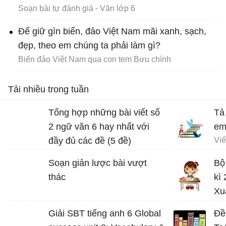
Soạn bài tự đánh giá - Văn lớp 6
Để giữ gìn biển, đảo Việt Nam mãi xanh, sạch,
đẹp, theo em chúng ta phải làm gì?
Biển đảo Việt Nam qua con tem Bưu chính
Tải nhiều trong tuần
Tổng hợp những bài viết số
Tả
2 ngữ văn 6 hay nhất với
em
đầy đủ các đề (5 đề)
Soạn giản lược bài vượt
Bộ
thác
kì
Xu
Đề 
Giải SBT tiếng anh 6 Global
Đề