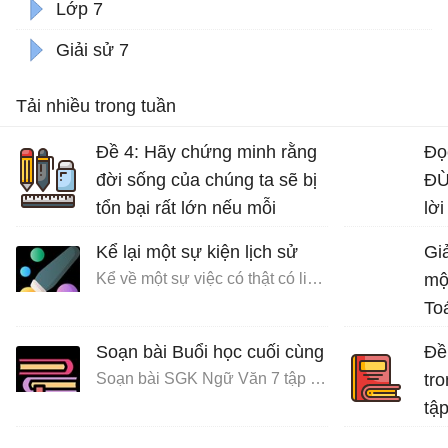
Lớp 7
Giải sử 7
Tải nhiều trong tuần
Đề 4: Hãy chứng minh rằng
Đọ
đời sống của chúng ta sẽ bị
ĐỪ
tổn bại rất lớn nếu mỗi
lời
người không có ý thức bảo
Kể lại một sự kiện lịch sử
Giả
vệ môi trường sống.
Kể về một sự việc có thật có liên quan đến nhân vật hoặc sự kiện lịch sử
mộ
Bài văn mẫu lớp 7 số 5 đề 4
To
Soạn bài Buổi học cuối cùng
Đề 
Soạn bài SGK Ngữ Văn 7 tập 1 Cánh diều
tro
tập
Bài