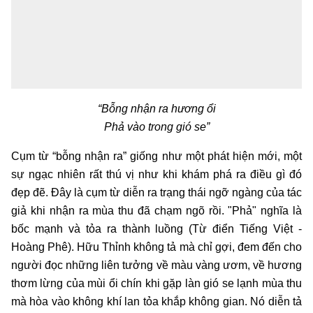
“Bỗng nhận ra hương ổi
Phả vào trong gió se”
Cụm từ “bỗng nhận ra” giống như một phát hiện mới, một
sự ngạc nhiên rất thú vị như khi khám phá ra điều gì đó
đẹp đẽ. Đây là cụm từ diễn ra trạng thái ngỡ ngàng của tác
giả khi nhận ra mùa thu đã chạm ngõ rồi. "Phả" nghĩa là
bốc mạnh và tỏa ra thành luồng (Từ điển Tiếng Việt -
Hoàng Phê). Hữu Thỉnh không tả mà chỉ gợi, đem đến cho
người đọc những liên tưởng về màu vàng ươm, về hương
thơm lừng của mùi ổi chín khi gặp làn gió se lạnh mùa thu
mà hòa vào không khí lan tỏa khắp không gian. Nó diễn tả