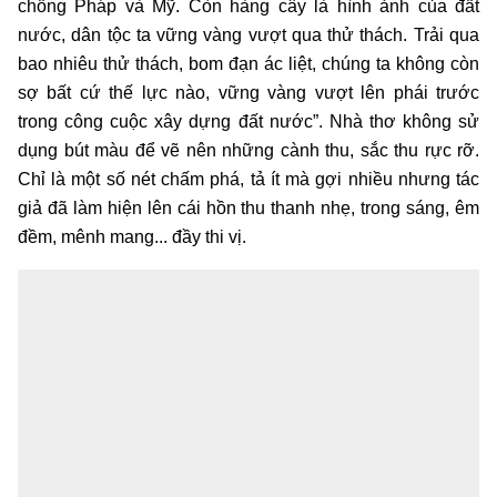
chống Pháp và Mỹ. Còn hàng cây là hình ảnh của đất
nước, dân tộc ta vững vàng vượt qua thử thách. Trải qua
bao nhiêu thử thách, bom đạn ác liệt, chúng ta không còn
sợ bất cứ thế lực nào, vững vàng vượt lên phái trước
trong công cuộc xây dựng đất nước”. Nhà thơ không sử
dụng bút màu để vẽ nên những cành thu, sắc thu rực rỡ.
Chỉ là một số nét chấm phá, tả ít mà gợi nhiều nhưng tác
giả đã làm hiện lên cái hồn thu thanh nhẹ, trong sáng, êm
đềm, mênh mang... đầy thi vị.