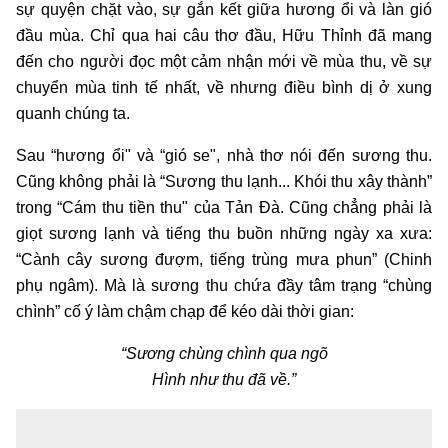
sự quyện chặt vào, sự gắn kết giữa hương ổi và làn gió
đầu mùa. Chỉ qua hai câu thơ đầu, Hữu Thỉnh đã mang
đến cho người đọc một cảm nhận mới về mùa thu, về sự
chuyển mùa tinh tế nhất, về nhưng điều bình dị ở xung
quanh chúng ta.
Sau “hương ổi" và “gió se", nhà thơ nói đến sương thu.
Cũng không phải là “Sương thu lạnh... Khói thu xây thành”
trong “Cám thu tiền thu" của Tản Đà. Cũng chẳng phải là
giọt sương lạnh và tiếng thu buồn những ngày xa xưa:
“Cành cây sương đượm, tiếng trùng mưa phun” (Chinh
phụ ngâm). Mà là sương thu chứa đầy tâm trạng “chùng
chình” cố ý làm chậm chạp để kéo dài thời gian:
“Sương chùng chình qua ngõ
Hình như thu đã về.”