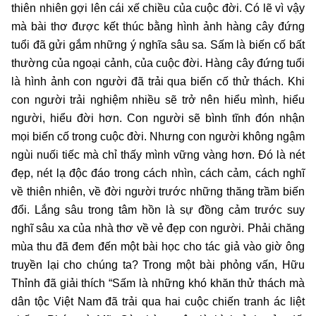
thiên nhiên gợi lên cái xế chiều của cuộc đời. Có lẽ vì vậy
mà bài thơ được kết thúc bằng hình ảnh hàng cây đứng
tuổi đã gửi gắm những ý nghĩa sâu sa. Sấm là biến cố bất
thường của ngoại cảnh, của cuộc đời. Hàng cây đứng tuổi
là hình ảnh con người đã trải qua biến cố thử thách. Khi
con người trải nghiệm nhiều sẽ trở nên hiểu mình, hiểu
người, hiểu đời hơn. Con người sẽ bình tĩnh đón nhận
mọi biến cố trong cuộc đời. Nhưng con người không ngậm
ngùi nuối tiếc mà chỉ thấy mình vững vàng hơn. Đó là nét
đẹp, nét lạ độc đáo trong cách nhìn, cách cảm, cách nghĩ
về thiên nhiên, về đời người trước những thăng trầm biến
đổi. Lắng sâu trong tâm hồn là sự đồng cảm trước suy
nghĩ sâu xa của nhà thơ về vẻ đẹp con người. Phải chăng
mùa thu đã đem đến một bài học cho tác giả vào giờ ông
truyền lại cho chúng ta? Trong một bài phỏng vấn, Hữu
Thỉnh đã giải thích “Sấm là những khó khăn thử thách mà
dân tộc Việt Nam đã trải qua hai cuộc chiến tranh ác liệt