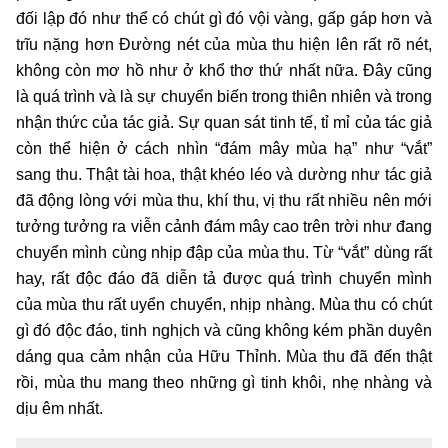
đối lập đó như thể có chút gì đó vội vàng, gấp gáp hơn và
trĩu nặng hơn Đường nét của mùa thu hiện lên rất rõ nét,
không còn mơ hồ như ở khổ thơ thứ nhất nữa. Đây cũng
là quá trình và là sự chuyển biến trong thiên nhiên và trong
nhận thức của tác giả. Sự quan sát tinh tế, tỉ mỉ của tác giả
còn thể hiện ở cách nhìn “đám mây mùa hạ” như “vắt”
sang thu. Thật tài hoa, thật khéo léo và dường như tác giả
đã động lòng với mùa thu, khí thu, vị thu rất nhiều nên mới
tưởng tưởng ra viễn cảnh đám mây cao trên trời như đang
chuyển mình cùng nhịp đập của mùa thu. Từ “vắt” dùng rất
hay, rất độc đáo đã diễn tả được quá trình chuyển mình
của mùa thu rất uyển chuyển, nhịp nhàng. Mùa thu có chút
gì đó độc đáo, tinh nghịch và cũng không kém phần duyên
dáng qua cảm nhận của Hữu Thỉnh. Mùa thu đã đến thật
rồi, mùa thu mang theo những gì tinh khôi, nhẹ nhàng và
dịu êm nhất.