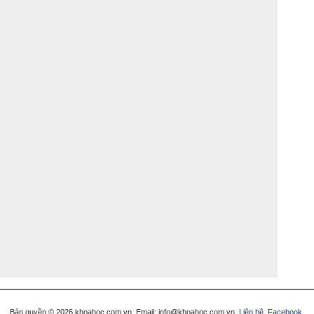
Bản quyền © 2026 khoahoc.com.vn. Email:
info@khoahoc.com.vn
.
Liên hệ
.
Facebook
.