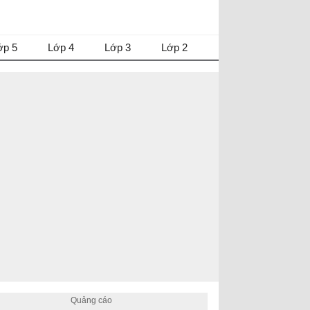
ớp 5
Lớp 4
Lớp 3
Lớp 2
TIẾNG ANH 6 - FRIENDS PLUS
STARTER UNIT
[Friends plus] Giải tiếng anh 6 Starter unit -
Vocabulary
[Friends plus] Giải tiếng anh 6 Starter unit -
Vocabulary (Prepositions and everyday
objects)
[Friends plus] Giải tiếng anh 6 Starter unit -
Vocabulary (Basic adjectives)
[Friends plus] Giải tiếng anh 6 Starter unit -
Vocabulary (Countries and Nationalities)
TOWNS AND CITIES
[Friends plus] Giải tiếng anh 6 unit 1: Towns
and cities - Vocabulary ( places in a town or