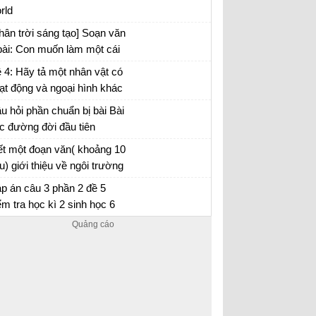
rld
[Friends plus] Giải tiếng Anh 6 unit 4
hân trời sáng tạo] Soạn văn
Learning world - Vocabulary and Listening
bài: Con muốn làm một cái
[Friends plus] Giải tiếng Anh 6 unit 4
y
 4: Hãy tả một nhân vật có
Learning world - Speaking
ạt động và ngoại hình khác
[Friends plus] Giải tiếng Anh 6 unit 4
ường mà em đã có dịp quan
u hỏi phần chuẩn bị bài Bài
Learning world - Culture
t, đọc trong sách hoặc nghe
c đường đời đầu tiên
[Friends plus] PROGRESS REVIEW 2
lại
ết một đoạn văn( khoảng 10
FOOD AND HEALTH
u) giới thiệu về ngôi trường
[Friends plus] Giải tiếng Anh 6 unit 5 Food
 em đang theo học. Trong
p án câu 3 phần 2 đề 5
and Health - Reading
ạn văn đó có sử dụng danh
ểm tra học kì 2 sinh học 6
 riêng
[Friends plus] Giải tiếng Anh 6 unit 5 Food
and Health - Vocabulary and Listening
[Friends plus] Giải tiếng Anh 6 unit 5 Food
and Health - Speaking
[Friends plus] Giải tiếng Anh 6 unit 5 Food
and Health - CLIL