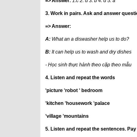
=> Answer:
1.c 2. d 3. b 4. d 5. a
3. Work in pairs. Ask and answer questi
=> Answer:
A:
What an a diswasher help us to do?
B:
It can help us to wash and dry dishes
- Học sinh thực hành theo cặp theo mẫu
4. Listen and repeat the words
‘picture ‘robot ‘ bedroom
‘kitchen ‘housework ‘palace
‘village ‘mountains
5. Listen and repeat the sentences.
Pay 