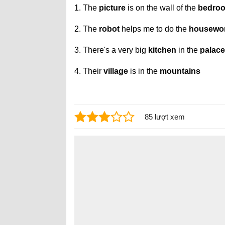
1. The
picture
is on the wall of the
bedro
2. The
robot
helps me to do the
housewor
3. There's a very big
kitchen
in the
palace
4. Their
village
is in the
mountains
85 lượt xem