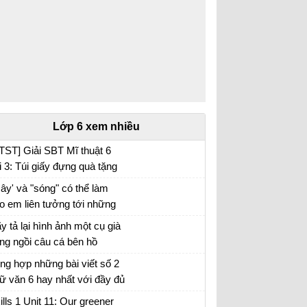
[Friends plus] Giải tiếng anh 6 unit 2: Days -
Puzzles and games
WILD LIFE
[Friends plus] Giải tiếng anh 6 unit 3: Wild
life - Vocabulary
[Friends plus] Giải tiếng anh 6 unit 3: Wild
life - Language Focus
Lớp 6 xem nhiều
[Friends plus] Giải tiếng anh 6 unit 3: Wild
TST] Giải SBT Mĩ thuật 6
life - Language Focus (Question with
i 3: Túi giấy đựng quà tặng
How..?)
ây' và "sóng" có thể làm
[Friends plus] Giải tiếng Anh 6 unit 3 Wild
o em liên tưởng tới những
life - Writing
i tượng nào. Xác định biện
y tả lại hình ảnh một cụ già
[Friends plus] Giải tiếng Anh 6 unit 3 Wild
áp tu từ được sử dụng
ng ngồi câu cá bên hồ
life - Puzzles and games
ong hình ảnh "bình minh
ng hợp những bài viết số 2
ng", "vầng trăng bạc" và nêu
LEARNING WORLD
ữ văn 6 hay nhất với đầy đủ
c dụng của biện pháp tu từ
[Friends plus] Giải tiếng Anh 6 unit 4
c đề (5 đề)
ills 1 Unit 11: Our greener
Learning world - Reading