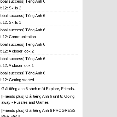
lobal success] Tiếng Anh 6
[Friends plus] Giải tiếng Anh 6 unit 7:
it 12: Skills 2
Growing up - Speaking
lobal success] Tiếng Anh 6
[Friends plus] Giải tiếng Anh 6 unit 7:
it 12: Skills 1
Growing up - CLIL
lobal success] Tiếng Anh 6
GOING AWAY
it 12: Communication
[Friends plus] Giải tiếng Anh 6 unit 8: Going
lobal success] Tiếng Anh 6
away - Vocabulary
it 12: A closer look 2
[Friends plus] Giải tiếng Anh 6 unit 8: Going
lobal success] Tiếng Anh 6
away - Language Focus
it 12: A closer look 1
[Friends plus] Giải tiếng Anh 6 unit 8: Going
lobal success] Tiếng Anh 6
away - Language Focus (First conditional)
it 12: Getting started
[Friends plus] Giải tiếng Anh 6 unit 8: Going
away - Writing
Giải tiếng anh 6 sách mới Explore, Friends Plus, Global success
[Friends plus] Giải tiếng Anh 6 unit 8: Going
away - Puzzles and Games
[Friends plus] Giải tiếng Anh 6 PROGRESS
REVIEW 4