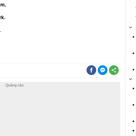
om,
k.
.