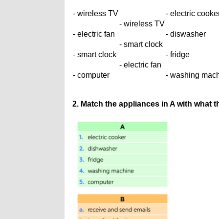
- wireless TV
- electric cooke
- wireless TV
- electric fan
- diswasher
- smart clock
- smart clock
- fridge
- electric fan
- computer
- washing mac
2. Match the appliances in A with what t