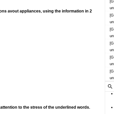
[G
un
ons avout appliances, using the information in 2
[G
un
[G
un
[G
un
[G
un
[G
un
attention to the stress of
the underlined words.