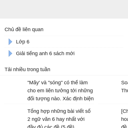
Chủ đề liên quan
Lớp 6
Giải tiếng anh 6 sách mới
Tải nhiều trong tuần
"Mây' và "sóng" có thể làm
So
cho em liên tưởng tới những
Th
đối tượng nào. Xác định biện
pháp tu từ được sử dụng
Tổng hợp những bài viết số
[Ch
trong hình ảnh "bình minh
2 ngữ văn 6 hay nhất với
ho
vàng", "vầng trăng bạc" và
đầy đủ các đề (5 đề)
đề