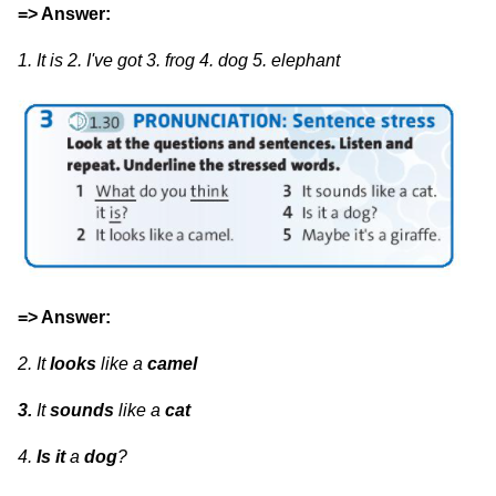
=> Answer:
1. It is
2. I've got 3. frog 4.
dog 5
. elephant
=> Answer:
2. It
looks
like a
camel
3.
It
sounds
like a
cat
4.
Is it
a
dog
?