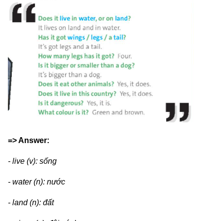
=> Answer:
- live (v): sống
- water (n): nước
- land (n): đất