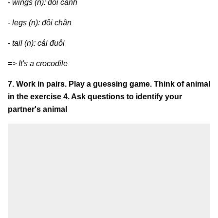
- wings (n): đôi cánh
- legs (n): đôi chân
- tail (n): cái đuôi
=> It's a crocodile
7. Work in pairs. Play a guessing game. Think of animal
in the exercise 4. Ask questions to identify your
partner's animal