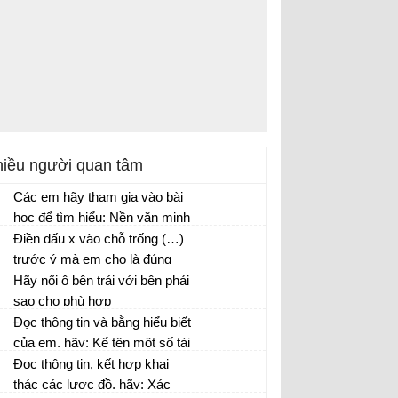
iều người quan tâm
Các em hãy tham gia vào bài
học để tìm hiểu: Nền văn minh
nông nghiệp bắt đầu chuyển
Điền dấu x vào chỗ trống (…)
sang nền văn minh công
trước ý mà em cho là đúng
nghiệp từ bao giờ? Vì sao lại
Hãy nối ô bên trái với bên phải
diễn ra trước tiên ở nước
sao cho phù hợp
Anh?
Đọc thông tin và bằng hiểu biết
của em, hãy: Kể tên một số tài
nguyên của vùng biển nước
Đọc thông tin, kết hợp khai
ta. Những tài nguyên này là
thác các lược đồ, hãy: Xác