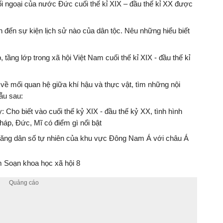
 đối ngoại của nước Đức cuối thế kỉ XIX – đầu thế kỉ XX được
n đến sự kiện lịch sử nào của dân tộc. Nêu những hiểu biết
, tầng lớp trong xã hội Việt Nam cuối thế kỉ XIX - đầu thế kỉ
 về mối quan hệ giữa khí hậu và thực vật, tìm những nội
ẫu sau:
: Cho biết vào cuối thế kỷ XIX - đầu thế kỷ XX, tình hình
Pháp, Đức, Mĩ có điểm gì nổi bật
a tăng dân số tự nhiên của khu vực Đông Nam Á với châu Á
 Soạn khoa học xã hội 8