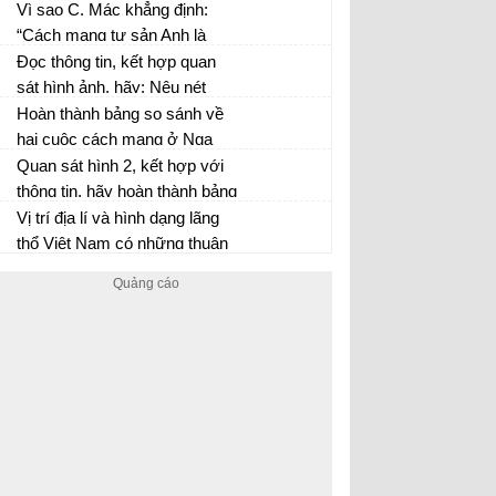
cơ sở để phát triển những
định trên lược đồ các đảo,
Vì sao C. Mác khẳng định:
ngành kinh tế nào?
quần đảo và hai quần đảo
“Cách mạng tư sản Anh là
Hoàng Sa, Trường Sa của
thắng lợi của chế độ xã hội
Đọc thông tin, kết hợp quan
Việt Nam.
mới đối với chế độ phong
sát hình ảnh, hãy: Nêu nét
kiến”
mới trong phong trào độc lập
Hoàn thành bảng so sánh về
dân tộc ở châu Á sau Chiến
hai cuộc cách mạng ở Nga
tranh thế giới thứ nhất.
năm 1917
Quan sát hình 2, kết hợp với
thông tin, hãy hoàn thành bảng
theo mẫu sau:
Vị trí địa lí và hình dạng lãng
thổ Việt Nam có những thuận
lợi và khó khăn gì cho công
cuộc phát triển kinh tế -xã hội
và bảo vệ tổ quốc hiện nay?