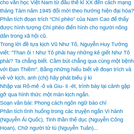
cho văn học Việt Nam từ đầu thế kỉ XX đến cách mạng
tháng Tám năm 1945 đổi mới theo hướng hiện đại hóa?
Phân tích đoạn trích “Chí phèo” của Nam Cao để thấy
được hình tượng Chí phèo điển hình cho người nông
dân trong xã hội cũ.
Trong lời đề tựa kịch Vũ Như Tô, Nguyễn Huy Tưởng
viết: "Than ôi ! Như Tô phải hay những kẻ giết Như Tô
phải? Ta chẳng biết. Cầm bút chẳng qua cùng một bệnh
với Đan Thiềm". Bằng những hiểu biết về đoạn trích và
về vở kịch, anh (chị) hãy phát biểu ý ki
Nhập vai Rô-mê -ô và Giu- li -ét, trình bày lại cảnh gặp
gỡ qua hình thức một màn kịch ngắn.
Soạn văn bài: Phong cách ngôn ngữ báo chí
Phân tích tình huống trong các truyện ngắn Vi hành
(Nguyễn Ái Quốc), Tinh thần thể dục (Nguyễn Công
Hoan), Chữ người tử tù (Nguyễn Tuân)...