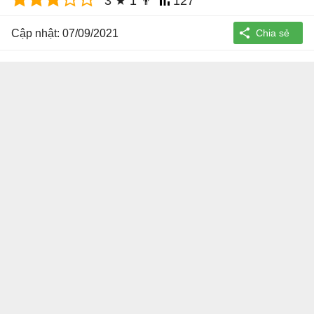
3
★
1
👨
127
Cập nhật: 07/09/2021