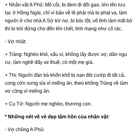
+ Nhân vật A Phủ: Mồ côi, bị đem đi đổi gạo, lớn lên lưu
lạc ở Hồng Ngài, chỉ vì bảo vệ lẽ phải mà bị phạt vạ, làm
người ở cho nhà A Sử trừ nợ, bị bóc lột, vô tình làm mất bò
thì bị trói đứng cho đến khi chết, tính mạng như cỏ rác.
- Vợ nhặt:
+ Tràng: Nghèo khó, xấu xí, không lấy được vợ, dân ngụ
cư, làm nghề đẩy xe thuê, có một mẹ già.
+ Thị: Người đàn bà khốn khổ bị nạn đói cướp đi tất cả,
cong cớn sưng sỉa vì miếng ăn, theo không Tràng về làm
vợ cũng vì miếng ăn.
+ Cụ Tứ: Người mẹ nghèo, thương con.
* Những nét về vẻ đẹp tâm hồn của nhân vật:
- Vợ chồng A Phủ: