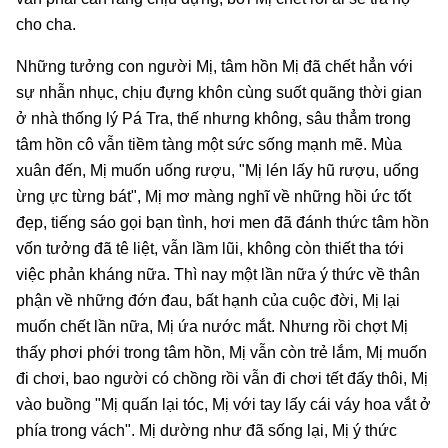
cho cha.
Những tưởng con người Mị, tâm hồn Mị đã chết hẳn với
sự nhẫn nhục, chịu đựng khôn cùng suốt quãng thời gian
ở nhà thống lý Pá Tra, thế nhưng không, sâu thẳm trong
tâm hồn cô vẫn tiềm tàng một sức sống mạnh mẽ. Mùa
xuân đến, Mị muốn uống rượu, "Mị lén lấy hũ rượu, uống
ừng ực từng bát", Mị mơ màng nghĩ về những hồi ức tốt
đẹp, tiếng sáo gọi bạn tình, hơi men đã đánh thức tâm hồn
vốn tưởng đã tê liệt, vẫn lầm lũi, không còn thiết tha tới
việc phản kháng nữa. Thì nay một lần nữa ý thức về thân
phận về những đớn đau, bất hạnh của cuộc đời, Mị lại
muốn chết lần nữa, Mị ứa nước mắt. Nhưng rồi chợt Mị
thấy phơi phới trong tâm hồn, Mị vẫn còn trẻ lắm, Mị muốn
đi chơi, bao người có chồng rồi vẫn đi chơi tết đấy thôi, Mị
vào buồng "Mị quấn lại tóc, Mị với tay lấy cái váy hoa vắt ở
phía trong vách". Mị dường như đã sống lại, Mị ý thức