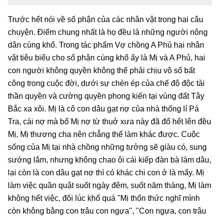
Trước hết nói về số phận của các nhân vật trong hai câu
chuyện. Điểm chung nhất là họ đều là những người nông
dân cùng khổ. Trong tác phẩm Vợ chồng A Phủ hai nhân
vật tiêu biểu cho số phận cùng khổ ấy là Mị và A Phủ, hai
con người không quyền không thế phải chịu vô số bất
công trong cuộc đời, dưới sự chèn ép của chế độ độc tài
thần quyền và cường quyền phong kiến tại vùng đất Tây
Bắc xa xôi. Mị là cô con dâu gạt nợ của nhà thống lí Pá
Tra, cái nợ mà bố Mị nợ từ thuở xưa này đã đổ hết lên đều
Mị, Mị thương cha nên chẳng thể làm khác được. Cuộc
sống của Mị tại nhà chồng những tưởng sẽ giàu có, sung
sướng lắm, nhưng không chao ôi cái kiếp đàn bà làm dâu,
lại còn là con dâu gạt nợ thì có khác chi con ở là mấy. Mị
làm việc quần quật suốt ngày đêm, suốt năm tháng, Mị làm
không hết việc, đôi lúc khổ quá "Mị thổn thức nghĩ mình
còn không bằng con trâu con ngựa", "Con ngựa, con trâu