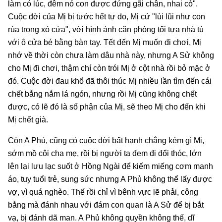
làm có lúc, đêm nó con được đứng gãi chân, nhai cỏ".
Cuộc đời của Mị bị tước hết tự do, Mị cứ "lùi lũi như con
rùa trong xó cửa", với hình ảnh căn phòng tối tựa nhà tù
với ô cửa bé bằng bàn tay. Tết đến Mị muốn đi chơi, Mị
nhớ về thời còn chưa làm dâu nhà này, nhưng A Sử không
cho Mị đi chơi, thậm chí còn trói Mị ở cột nhà rồi bỏ mặc ở
đó. Cuộc đời đau khổ đã thôi thúc Mị nhiều lần tìm đến cái
chết bằng nắm lá ngón, nhưng rồi Mị cũng không chết
được, có lẽ đó là số phận của Mị, sẽ theo Mị cho đến khi
Mị chết già.
Còn A Phủ, cũng có cuộc đời bất hạnh chẳng kém gì Mị,
sớm mồ côi cha mẹ, rồi bị người ta đem đi đổi thóc, lớn
lên lại lưu lạc suốt ở Hồng Ngài để kiếm miếng cơm manh
áo, tuy tuổi trẻ, sung sức nhưng A Phủ không thể lấy được
vợ, vì quá nghèo. Thế rồi chỉ vì bênh vực lẽ phải, công
bằng mà đánh nhau với đám con quan là A Sử để bị bắt
vạ, bị đánh dã man. A Phủ không quyền không thế, dĩ