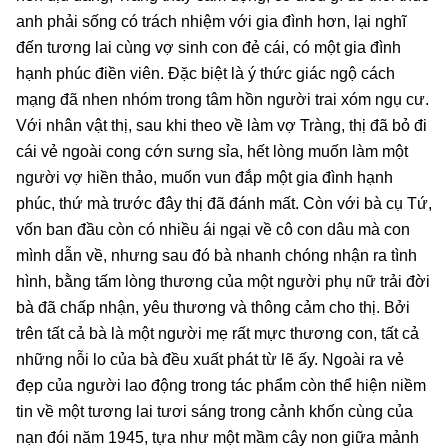
anh phải sống có trách nhiệm với gia đình hơn, lại nghĩ
đến tương lai cùng vợ sinh con đẻ cái, có một gia đình
hạnh phúc điền viên. Đặc biệt là ý thức giác ngộ cách
mạng đã nhen nhóm trong tâm hồn người trai xóm ngụ cư.
Với nhân vật thị, sau khi theo về làm vợ Tràng, thị đã bỏ đi
cái vẻ ngoài cong cớn sưng sỉa, hết lòng muốn làm một
người vợ hiền thảo, muốn vun đắp một gia đình hạnh
phúc, thứ mà trước đây thị đã đánh mất. Còn với bà cụ Tứ,
vốn ban đầu còn có nhiều ái ngại về cô con dâu mà con
mình dẫn về, nhưng sau đó bà nhanh chóng nhận ra tình
hình, bằng tấm lòng thương của một người phụ nữ trải đời
bà đã chấp nhận, yêu thương và thông cảm cho thị. Bởi
trên tất cả bà là một người mẹ rất mực thương con, tất cả
những nỗi lo của bà đều xuất phát từ lẽ ấy. Ngoài ra vẻ
đẹp của người lao động trong tác phẩm còn thể hiện niềm
tin về một tương lai tươi sáng trong cảnh khốn cùng của
nạn đói năm 1945, tựa như một mầm cây non giữa mảnh