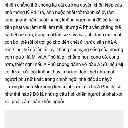
nhiên chẳng thể chống lại cái cường quyền khốn kiếp của
nhà thống lý Pá Tra, anh buộc phải trở thành kẻ ở, làm
lụng quanh năm suốt tháng, không ngơi nghỉ để bù lại số
tiền phạt vạ, làm mãi làm mãi nhưng A Phủ vẫn chẳng thể
trả hết nợ nần, trong một lần sơ sẩy mà anh đánh mất một
con bò, thế rồi bị trói gô cho đến chết ở trước sân nhà A
Sử. Cái chế độ tàn ác ấy, chẳng coi mạng sống của những
con người là Mị và A Phủ là gì, chẳng hơn cọng cỏ, cọng
rơm, thiết nghĩ nếu A Phủ không đánh vỡ đầu A Sử, liệu Mị
có được cởi trói không, hay là bị trói đến chết như một
người phụ nữ khác trong chính ngôi nhà độc ác này?
Tương tự nếu Mị không liều mình cởi trói cho A Phủ thì sẽ
như thế nào? Đó là những câu hỏi khiến người ta phải xót
xa, phải cảm thán khôn nguôi.