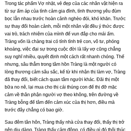
Trong tác phẩm Vợ nhặt, vẻ đẹp của các nhân vật hiện ra
từ sự ấm áp của tình cảm gia đình, tình thương yêu đùm
bọc lẫn nhau trước hoàn cảnh nghèo đói, khó khăn. Trước
sự thay đổi hoàn cảnh, mỗi một nhân vật đều ý thức được
vai trò, trách nhiệm của mình để vun đắp cho mái ấm.
Tràng vốn là chàng trai có tính tình trẻ con, vô tư, phóng
khoáng, việc đại sự trong cuộc đời là lấy vợ cũng chẳng
suy nghĩ nhiều, quyết định một cách rất nhanh chóng. Thế
nhưng, sâu thẳm trong tâm hồn Tràng là một người có
lòng thương cảm sâu sắc, kể từ khi nhận thị làm vợ, Tràng
đã thay đổi, biết cách quan tâm người khác. Đãi thị một
bữa no nê, lại mua cho thị cái thúng con để thị đỡ mặc
cảm về thân phận người vợ theo không, trên đường về
Tràng bỗng để tâm đến cảm xúc của thị hơn, điều mà
trước đây chẳng có bao giờ.
Sau đêm tân hôn, Tràng thấy nhà cửa thay đổi, thấy thị trở
nên dịu dàng, Tràng thấy cảm động, có điều gì đó thôi thúc