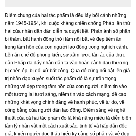
Điểm chung của hai tác phẩm là đều lấy bối cảnh những
năm 1945-1954, khi cuộc kháng chiến chống Pháp lần thứ
hai của nhân dân dân diễn ra quyết liệt. Phản ánh số phận
bi thảm, bất hạnh đồng thời làm nổi bật vẻ đẹp tiềm ẩn
trong tâm hồn của con người lao động trong nghịch cảnh.
Lên án chế độ phong kiến, sự xâm lược tàn ác của thực
dân Pháp đã đẩy nhân dân ta vào hoàn cảnh đau thương,
bị chèn ép, bị đối xử bất công. Qua đó cũng nổi bật lên giá
trị nhân đạo xuyên suốt tác phẩm đó là sự trân trọng
những vẻ đẹp trong tâm hồn của con người, niềm tin vào
một tương lai tươi sáng, niềm tin vào cách mạng, đề cao
những khát vọng chính đáng về hạnh phúc, về tự do, về
công bằng của người dân lao động. Điểm sáng về nghệ
thuật của cả hai tác phẩm đó là khả năng miêu tả diễn biến
tâm lý nhân vật một cách xuất sắc, tinh tế và hấp dẫn độc
giả, khiến người đọc thấu hiểu kỹ càng số phận và vẻ đẹp