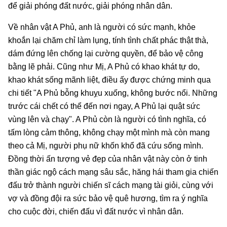
để giải phóng đất nước, giải phóng nhân dân.
Về nhân vật A Phủ, anh là người có sức mạnh, khỏe
khoắn lại chăm chỉ làm lụng, tính tình chất phác thật thà,
dám đứng lên chống lại cường quyền, để bảo vệ công
bằng lẽ phải. Cũng như Mị, A Phủ có khao khát tự do,
khao khát sống mãnh liệt, điều ấy được chứng minh qua
chi tiết "A Phủ bỗng khuỵu xuống, không bước nổi. Những
trước cái chết có thể đến nơi ngay, A Phủ lại quật sức
vùng lên và chạy". A Phủ còn là người có tình nghĩa, có
tấm lòng cảm thông, không chạy một mình mà còn mang
theo cả Mị, người phụ nữ khốn khổ đã cứu sống mình.
Đồng thời ấn tượng vẻ đẹp của nhân vật này còn ở tinh
thần giác ngộ cách mạng sâu sắc, hăng hái tham gia chiến
đấu trở thành người chiến sĩ cách mạng tài giỏi, cùng với
vợ và đồng đội ra sức bảo vệ quê hương, tìm ra ý nghĩa
cho cuộc đời, chiến đấu vì đất nước vì nhân dân.