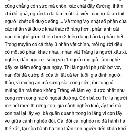
cũng chẳng còn sức mà chôn, xác chất đầy đường, thậm
chí đói quá, người ta đã làm một cái việc man rợ là ăn thịt
người chết để được sống,... Và trong Vợ nhặt số phận của
các nhân vật được khai thác rõ ràng hơn, phản ánh cái
nạn đói ghê gớm khiến hơn 2 triệu đồng bào ta phải chết.
Trong truyện có cả thảy 3 nhân vật chính, mỗi người đều
có một số phận khác nhau, nhân vật Tràng là người xấu xí,
nghèo, dân ngụ cư, sống với 1 người mẹ già, làm nghề
đẩy xe kiếm sống qua ngày. Thị là người phụ nữ bơ vơ,
nạn đói đã cướp đi của thị tất cả tên tuổi, gia đình người
thân, vì miếng ăn mà sưng sỉa, cong cớn, rồi cũng vì
miếng ăn mà theo không Tràng về làm vợ, được nhặt như
cọng rơm cọng rác ở ngoài đường. Còn bà cụ Tứ là người
mẹ hết mực thương con, gia cảnh nghèo khó, ấy thế mà
con trai lại lấy vợ, bà quẩn quanh trong lo lắng vì con lấy
vợ giữa cảnh nghèo đói. Cái đói cái nghèo nó đã hành hạ
thể xác, lại còn hành hạ tinh thần con người đến khốn khổ