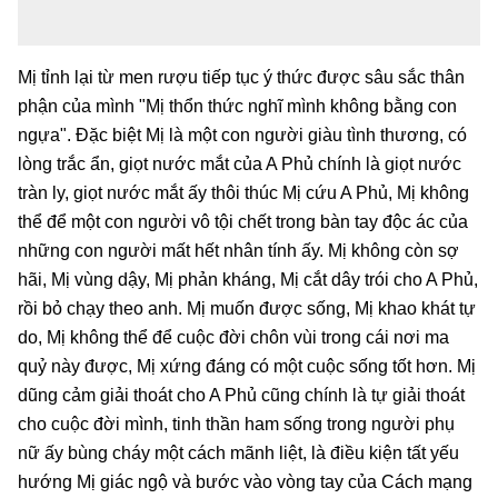
Mị tỉnh lại từ men rượu tiếp tục ý thức được sâu sắc thân
phận của mình "Mị thổn thức nghĩ mình không bằng con
ngựa". Đặc biệt Mị là một con người giàu tình thương, có
lòng trắc ẩn, giọt nước mắt của A Phủ chính là giọt nước
tràn ly, giọt nước mắt ấy thôi thúc Mị cứu A Phủ, Mị không
thể để một con người vô tội chết trong bàn tay độc ác của
những con người mất hết nhân tính ấy. Mị không còn sợ
hãi, Mị vùng dậy, Mị phản kháng, Mị cắt dây trói cho A Phủ,
rồi bỏ chạy theo anh. Mị muốn được sống, Mị khao khát tự
do, Mị không thể để cuộc đời chôn vùi trong cái nơi ma
quỷ này được, Mị xứng đáng có một cuộc sống tốt hơn. Mị
dũng cảm giải thoát cho A Phủ cũng chính là tự giải thoát
cho cuộc đời mình, tinh thần ham sống trong người phụ
nữ ấy bùng cháy một cách mãnh liệt, là điều kiện tất yếu
hướng Mị giác ngộ và bước vào vòng tay của Cách mạng