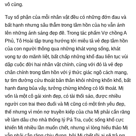
vô cùng.
Tuy số phận của mỗi nhân vật đều có những đớn đau và
bất hạnh nhưng sâu thẳm trong tâm hồn của họ vẫn ánh
lên những ánh sáng đẹp đẽ. Trong tác phẩm Vợ chồng A
Phủ, Tô Hoài tập trung hướng tới miêu tả vẻ đẹp tâm hồn
của con người thông qua những khát vọng sống, khát
vọng tự do mãnh liệt, bất chấp những khổ đau liên tục vùi
dập cuộc đời hai nhân vật chính, cùng với đó là vẻ đẹp
chân chính trong tâm hồn với ý thức giác ngộ cách mạng,
tự tìm đường cứu thoát bản thân khỏi những khốn khổ, bất
hạnh đang bủa vây, tưởng chừng không có lối thoát. Mị
vốn là một cô gái xinh đẹp, có tài thổi sáo, được nhiều
người con trai theo đuổi và Mị cũng có một tình yêu đẹp,
thế nhưng vì món nợ truyền kiếp của cha Mị phải cắn răng
về làm dâu cho nhà thống lý Pá Tra, cuộc sống khổ cực
khiến Mị nhiều lần muốn chết, nhưng vì lòng hiếu thảo Mị
vẫn phải cắn răng chịu đựng, bởi Mị chết rồi ai sẽ trả nợ