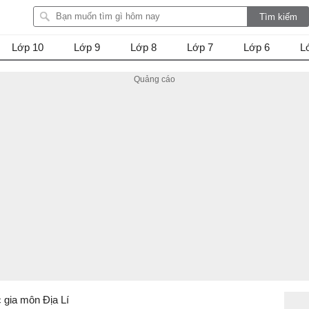
Lớp 10
Lớp 9
Lớp 8
Lớp 7
Lớp 6
L
 gia môn Địa Lí