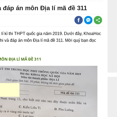
 đáp án môn Địa lí mã đề 311
a lí kì thi THPT quốc gia năm 2019. Dưới đây, KhoaHoc
thi và đáp án môn Địa lí mã đề 311. Mời quý bạn đọc
MÔN ĐỊA LÍ MÃ ĐỀ
311