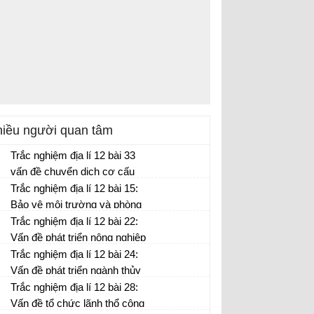
iều người quan tâm
Trắc nghiệm địa lí 12 bài 33
vấn đề chuyển dịch cơ cấu
kinh tế theo ngành ở Đồng
Trắc nghiệm địa lí 12 bài 15:
bằng sông Hồng (P1)
Bảo vệ môi trường và phòng
chống thiên tai (P3)
Trắc nghiệm địa lí 12 bài 22:
Vấn đề phát triển nông nghiệp
(P3)
Trắc nghiệm địa lí 12 bài 24:
Vấn đề phát triển ngành thủy
sản và lâm nghiệp (P2)
Trắc nghiệm địa lí 12 bài 28:
Vấn đề tổ chức lãnh thổ công