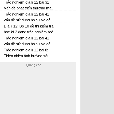
nghiệp (P2)
Trắc nghiệm địa lí 12 bài 31
Vấn đề phát triển thương mại,
du lịch (P2)
Trắc nghiệm địa lí 12 bài 41
vấn đề sử dụng hợp lí và cải
tạo tự nhiên ở đồng bằng sông
Địa lí 12: Bộ 10 đề thi kiểm tra
Cửu Long (P3)
học kì 2 dạng trắc nghiệm (có
đáp án)
Trắc nghiệm địa lí 12 bài 41
vấn đề sử dụng hợp lí và cải
tạo tự nhiên ở đồng bằng sông
Trắc nghiệm địa lí 12 bài 8:
Cửu Long (P2)
Thiên nhiên ảnh hưởng sâu
sắc của biển (P1)