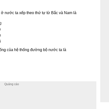
 ở nước ta xếp theo thứ tự từ Bắc và Nam là
g
h
h
i
ống của hệ thống đường bộ nước ta là