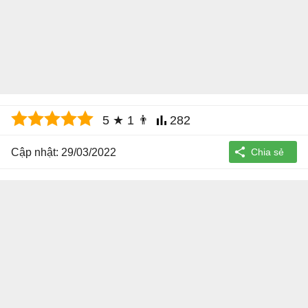
5
★
1
👨
282
Cập nhật: 29/03/2022