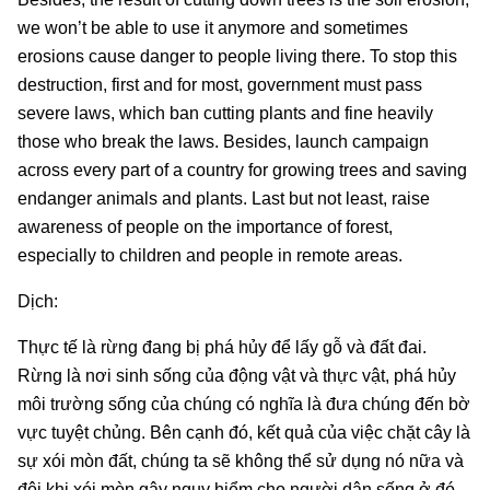
we won’t be able to use it anymore and sometimes
erosions cause danger to people living there. To stop this
destruction, first and for most, government must pass
severe laws, which ban cutting plants and fine heavily
those who break the laws. Besides, launch campaign
across every part of a country for growing trees and saving
endanger animals and plants. Last but not least, raise
awareness of people on the importance of forest,
especially to children and people in remote areas.
Dịch:
Thực tế là rừng đang bị phá hủy để lấy gỗ và đất đai.
Rừng là nơi sinh sống của động vật và thực vật, phá hủy
môi trường sống của chúng có nghĩa là đưa chúng đến bờ
vực tuyệt chủng. Bên cạnh đó, kết quả của việc chặt cây là
sự xói mòn đất, chúng ta sẽ không thể sử dụng nó nữa và
đôi khi xói mòn gây nguy hiểm cho người dân sống ở đó.