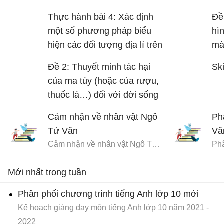
Thực hành bài 4: Xác định
Đề
một số phương pháp biểu
hì
hiện các đối tượng địa lí trên
mà
bản đồ Địa lí 10 trang 17
Đề 2: Thuyết minh tác hại
Ski
của ma túy (hoặc của rượu,
thuốc lá…) đối với đời sống
con người.
Cảm nhận về nhân vật Ngô
Ph
Tử Văn
Vă
Cảm nhận về nhân vật Ngô Tử Văn trong bài Chuyện chức phán sự đền Tản Viên
Mới nhất trong tuần
Phân phối chương trình tiếng Anh lớp 10 mới
Kế hoạch giảng dạy môn tiếng Anh lớp 10 năm 2021 -
2022