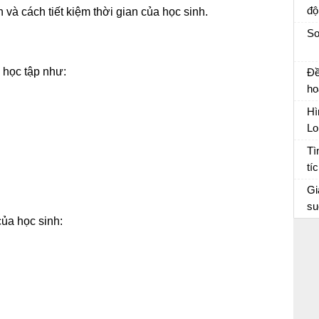
độ
n và cách tiết kiệm thời gian của học sinh.
Kh
So
tr
g học tập như:
Đề
ho
th
Hì
sá
Lo
kể 
da
So
Tì
tí
sĩ
Gi
cá
su
ch
của học sinh:
G