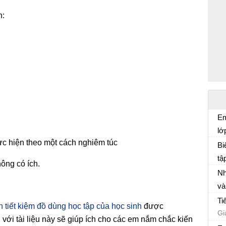
n:
Em
lớ
GD
hực hiện theo một cách nghiêm túc
án
Bi
kế
tậ
ông có ích.
Gi
họ
Nh
và
Gi
Ti
h tiết kiệm đồ dùng học tập của học sinh
được
tr
Gi
với tài liệu này sẽ giúp ích cho các em nắm chắc kiến
tr