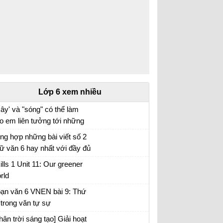
Lớp 6 xem nhiều
ây' và "sóng" có thể làm
o em liên tưởng tới những
i tượng nào. Xác định biện
ng hợp những bài viết số 2
áp tu từ được sử dụng
ữ văn 6 hay nhất với đầy đủ
ong hình ảnh "bình minh
c đề (5 đề)
ills 1 Unit 11: Our greener
ng", "vầng trăng bạc" và nêu
rld
c dụng của biện pháp tu từ
ạn văn 6 VNEN bài 9: Thứ
 trong văn tự sự
hân trời sáng tạo] Giải hoạt