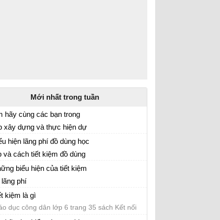
Mới nhất trong tuần
 hãy cùng các bạn trong
p xây dựng và thực hiện dự
CD lớp 6 Kết nối tri thức
 thực hành tiết kiệm “Làm
ểu hiện lãng phí đồ dùng học
 hoạch nhỏ”
p và cách tiết kiệm đồ dùng
áo dục công dân lớp 6
c tập của học sinh
ững biểu hiện của tiết kiệm
 lãng phí
áo dục công dân lớp 6 trang 35 sách Kết nối
ết kiệm là gì
i thức với cuộc sống
áo dục công dân lớp 6 trang 35 sách Kết nối
i thức với cuộc sống