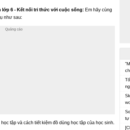
lớp 6 - Kết nối tri thức với cuộc sống:
Em hãy cùng
vụ như sau:
"M
ch
đố
Tổ
ph
ng
tr
cá
Sk
và
wo
tá
đó
So
tự
 học tập và cách tiết kiệm đồ dùng học tập của học sinh.
[C