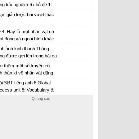
ng trải nghiệm 6 chủ đề 1:
ám phá lứa tuổi và môi
ạn giản lược bài vượt thác
ường học tập mới
 4: Hãy tả một nhân vật có
ạt động và ngoại hình khác
ường mà em đã có dịp quan
nh ảnh kinh thành Thăng
t, đọc trong sách hoặc nghe
ng được gợi lên trong bài ca
lại
o số 1 có điểm gì đặc biệt?
ạn văn 6 trang 61 Chân trời sáng tạo
m thêm một số truyện cổ
ch thần kì về nhân vật dũng
 cứu nguười bị hại. Kết thúc
ải SBT tiếng anh 6 Global
c câu truyện đó có điểm
ccess unit 8: Vocabulary &
ung gì
rammar