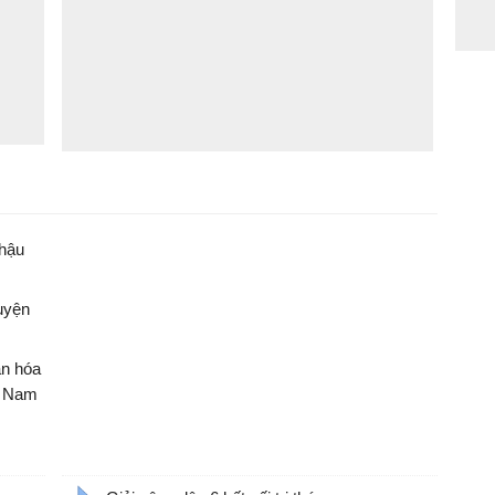
 hậu
uyện
ăn hóa
t Nam