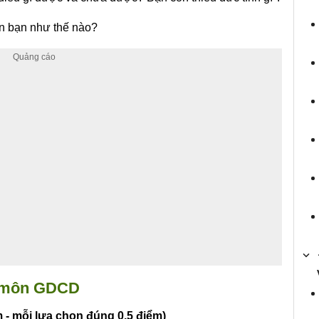
ên bạn như thế nào?
 6 môn GDCD
 - mỗi lựa chọn đúng 0,
5
điểm)