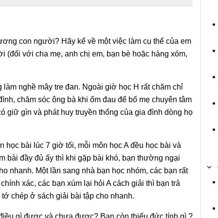
thương con người? Hãy kể về một việc làm cụ thể của em
ời (đối với cha mẹ, anh chị em, bạn bè hoặc hàng xóm,
g làm nghề mây tre đan. Ngoài giờ học H rất chăm chỉ
 đình, chăm sóc ông bà khi ốm đau để bố mẹ chuyên tâm
ó giữ gìn và phát huy truyền thống của gia đình dòng họ
n học bài lúc 7 giờ tối, mỗi môn học A đều học bài và
 bài đầy đủ ấy thì khi gặp bài khó, bạn thường ngại
 cho nhanh. Một lần sang nhà bạn học nhóm, các bạn rất
chính xác, các bạn xúm lại hỏi A cách giải thì bạn trả
 tớ chép ở sách giải bài tập cho nhanh.
ó điều gì được và chưa được? Bạn còn thiếu đức tính gì ?