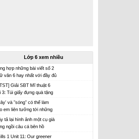
Lớp 6 xem nhiều
ng hợp những bài viết số 2
ữ văn 6 hay nhất với đầy đủ
c đề (5 đề)
TST] Giải SBT Mĩ thuật 6
i 3: Túi giấy đựng quà tặng
ây' và "sóng" có thể làm
o em liên tưởng tới những
i tượng nào. Xác định biện
y tả lại hình ảnh một cụ già
áp tu từ được sử dụng
ng ngồi câu cá bên hồ
ong hình ảnh "bình minh
ills 1 Unit 11: Our greener
ng", "vầng trăng bạc" và nêu