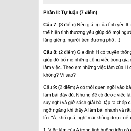
Phần II: Tự luận (7 điểm)
Câu 7:
(3 điểm) Nêu giá trị của tình yêu 
thể hiện tình thương yêu giúp đỡ mọi ngư
láng giềng, người trên đường phố ...)
Câu 8:
(2 điểm) Gia đình H có truyền thốn
giúp đỡ bố mẹ những công việc trong gia
làm việc. Theo em những việc làm của H c
không? Vì sao?
Câu 9: (2 điểm) A có thói quen ngồi vào bà
làm bài đầy đủ. Nhưng để có được việc làm
suy nghĩ và giở sách giải bài tập ra chép
ngỡ ngàng khi thấy A làm bài nhanh và rất 
lời: "À, khó quá, nghĩ mãi không được nên
1. Việc làm của A trong tình huống trên c