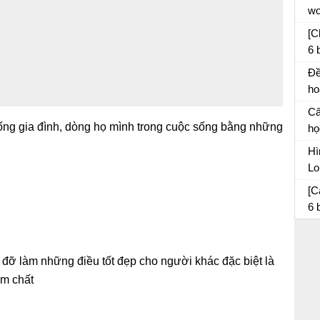
wo
tá
đó
[C
6 
câ
Đề
ho
th
Câ
sá
thống gia đình, dòng họ mình trong cuộc sống bằng những
họ
kể 
Hì
Lo
da
So
[C
6 
di
 đỡ làm những điều tốt đẹp cho người khác đặc biệt là
ẩm chất