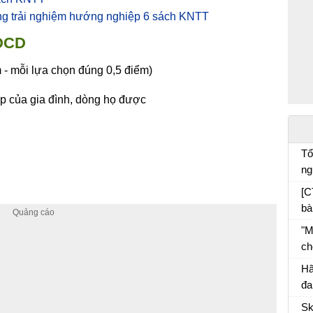
ộng trải nghiệm hướng nghiệp 6 sách KNTT
GDCD
 - mỗi lựa chọn đúng 0,5 điểm)
đẹp của gia đình, dòng họ được
Tổ
ng
cá
[C
bà
"M
ch
đố
Hã
ph
đa
tr
Sk
và