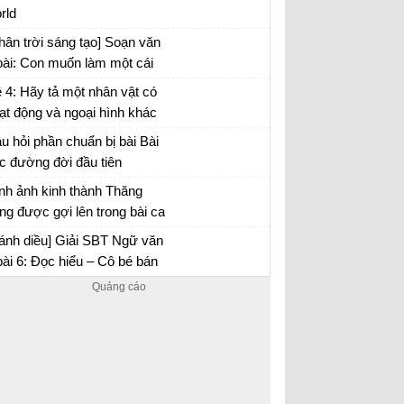
rld
c dụng của biện pháp tu từ
hân trời sáng tạo] Soạn văn
bài: Con muốn làm một cái
y
 4: Hãy tả một nhân vật có
ạt động và ngoại hình khác
ường mà em đã có dịp quan
u hỏi phần chuẩn bị bài Bài
t, đọc trong sách hoặc nghe
c đường đời đầu tiên
lại
nh ảnh kinh thành Thăng
ng được gợi lên trong bài ca
o số 1 có điểm gì đặc biệt?
ạn văn 6 trang 61 Chân trời sáng tạo
ánh diều] Giải SBT Ngữ văn
bài 6: Đọc hiểu – Cô bé bán
êm