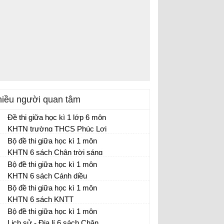
iều người quan tâm
Đề thi giữa học kì 1 lớp 6 môn
KHTN trường THCS Phúc Lợi
244
Bộ đề thi giữa học kì 1 môn
Đề kiểm tra giữa kì 1 lớp 6 môn KHTN có
KHTN 6 sách Chân trời sáng
đáp án
tạo
Bộ đề thi giữa học kì 1 môn
Đề thi giữa học kì 1 môn KHTN 6 năm
KHTN 6 sách Cánh diều
2022 - 2023 sách Chân trời sáng tạo (có
Đề thi giữa học kì 1 môn Khoa học tự
đáp án và ma trận)
Bộ đề thi giữa học kì 1 môn
nhiên 6 năm 2022 - 2023 sách Cánh diều
KHTN 6 sách KNTT
(có đáp án và ma trận)
Đề thi giữa học kì 1 môn Khoa học tự
Bộ đề thi giữa học kì 1 môn
nhiên 6 năm 2022 - 2023 sách Kết nối tri
Lịch sử - Địa lí 6 sách Chân