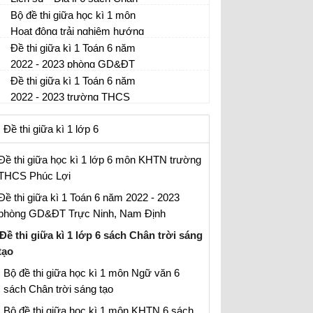
thức (có đáp án và ma trận)
trời sáng tạo
Bộ đề thi giữa học kì 1 môn
Đề thi giữa học kì 1 môn Lịch sử - Địa lí 6
Hoạt động trải nghiệm hướng
năm 2022 - 2023 sách Chân trời sáng tạo
nghiệp 6 sách Chân trời sáng
(có đáp án và ma trận)
Đề thi giữa kì 1 Toán 6 năm
Đề thi giữa học kì 1 môn HĐTN 6 năm
tạo
2022 - 2023 phòng GD&ĐT
2022 - 2023 sách CTST (có đáp án và ma
Trực Ninh, Nam Định
trận)
Đề thi giữa kì 1 Toán 6 năm
Đề kiểm tra Toán 6 giữa học kì 1
2022 - 2023 trường THCS
Đồng Hòa
Đề kiểm tra Toán 6 giữa học kì 1
Đề thi giữa kì 1 lớp 6
Đề thi giữa học kì 1 lớp 6 môn KHTN trường
THCS Phúc Lợi
Đề thi giữa kì 1 Toán 6 năm 2022 - 2023
phòng GD&ĐT Trực Ninh, Nam Định
Đề thi giữa kì 1 lớp 6 sách Chân trời sáng
tạo
Bộ đề thi giữa học kì 1 môn Ngữ văn 6
sách Chân trời sáng tạo
Bộ đề thi giữa học kì 1 môn KHTN 6 sách